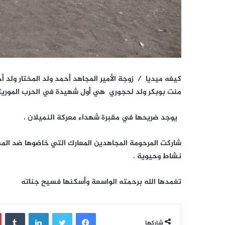
كيفه ميديا /
زوجة الأمير المجاهد أحمد ولد المختار ولد
منت بوبكر ولد لحجوري هي أول شهيدة في الحرب الموريتان
يوجد ضريحها في مقبرة شهداء معركة النميلان .
شاركت المرحومة المجاهدين المعارك التي خاضوها ضد ال
نشاط وحيوية .
تغمدها الله برحمته الواسعة وأسكنها فسيح جناته
فيسبوك
تويتر
لينكدإن
‏Tumblr
شاركها