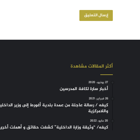
أكثر المقالات مشاهدة
27 يونيو، 2020
أخبار سارة لكافة المدرسين
26 فبراير، 2021
كيفه / رسالة عاجلة من عمدة بلدية أغورط إلى وزير الداخلي
واللامركزية
20 مايو، 2022
كيفه/ “وثيقة وزارة الداخلية” كشفت حقائق و أهملت أخرى