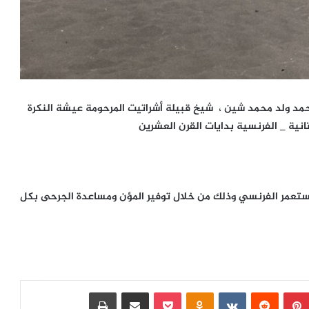
 أحمد ولد محمد شين ، شيخ قبيلة أشراتيت المرحومة عيشة النكرة
ية _ الفرنسية بدايات القرن العشرين
مستعمر الفرنسي وذلك من خلال توفير المؤن ومساعدة الجرحى بكل
بينتيريست
‏Reddit
‏VKontakte
Odnoklassniki
بوكيت
مشاركة عبر البريد
طباعة