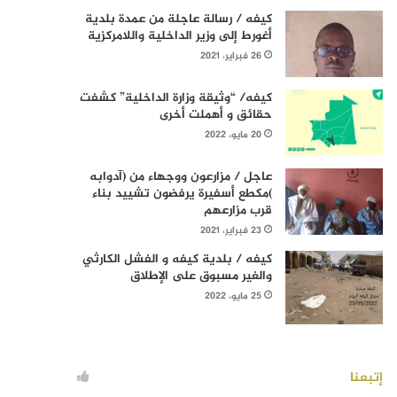
كيفه / رسالة عاجلة من عمدة بلدية
أغورط إلى وزير الداخلية واللامركزية
26 فبراير، 2021
كيفه/ “وثيقة وزارة الداخلية” كشفت
حقائق و أهملت أخرى
20 مايو، 2022
عاجل / مزارعون ووجهاء من (آدوابه
)مكطع أسفيرة يرفضون تشييد بناء
قرب مزارعهم
23 فبراير، 2021
كيفه / بلدية كيفه و الفشل الكارثي
والغير مسبوق على الإطلاق
25 مايو، 2022
إتبعنا