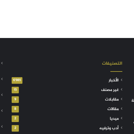
التصنيفات
الأخبار
6٬985
غير مصنف
15
مقابلات
9
ة
مقالات
8
ميديا
2
أدب وترفيه
2