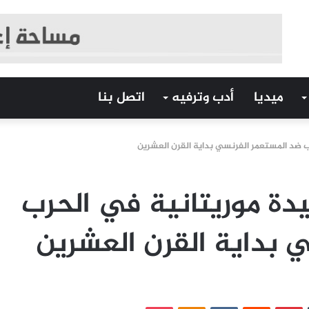
ميديا
أدب وترفيه
اتصل بنا
 ضد المستعمر الفرنسي بداية القرن العشرين
ة موريتانية في الحرب
 بداية القرن العشرين
‏Tumblr
بينتيريست
‏Reddit
‏VKontakte
Odnoklassniki
بوكيت