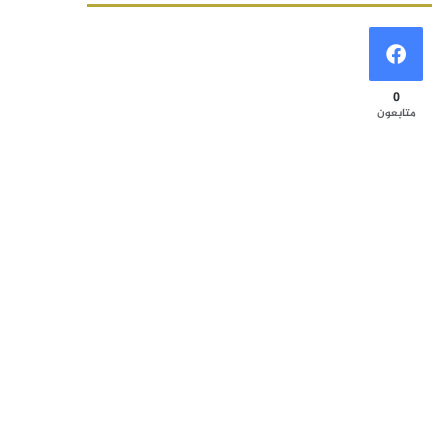
0
متابعون