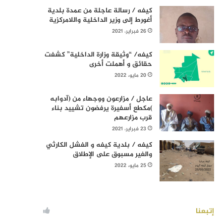
كيفه / رسالة عاجلة من عمدة بلدية
أغورط إلى وزير الداخلية واللامركزية
26 فبراير، 2021
كيفه/ “وثيقة وزارة الداخلية” كشفت
حقائق و أهملت أخرى
20 مايو، 2022
عاجل / مزارعون ووجهاء من (آدوابه
)مكطع أسفيرة يرفضون تشييد بناء
قرب مزارعهم
23 فبراير، 2021
كيفه / بلدية كيفه و الفشل الكارثي
والغير مسبوق على الإطلاق
25 مايو، 2022
إتبعنا