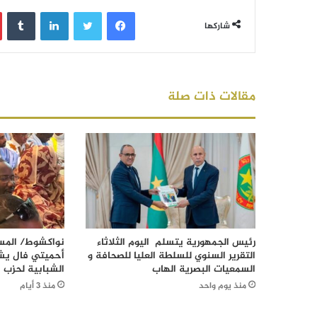
فيسبوك
تويتر
لينكدإن
‏Tumblr
شاركها
مقالات ذات صلة
رئيس الجمهورية يتسلم اليوم الثلاثاء
نواكشوط/ المست
التقرير السنوي للسلطة العليا للصحافة و
أحميتي فال يش
السمعيات البصرية الهاب
الشبابية لحزب ا
منذ يوم واحد
منذ 3 أيام