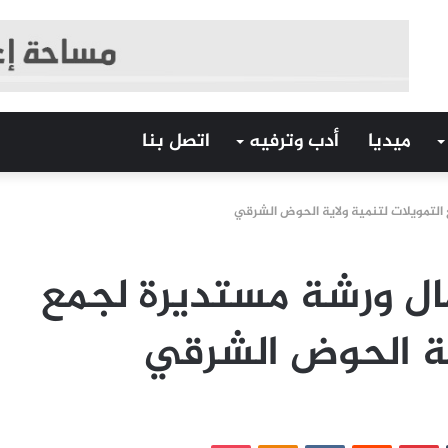
ميديا
أدب وترفيه
اتصل بنا
التمويلات لتنمية ولاية الحوض الشرقي
مال ورشة مستديرة لجمع
اية الحوض الشرقي
‏Tumblr
بينتيريست
‏Reddit
‏VKontakte
Odnoklassniki
بوكيت