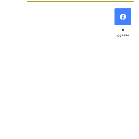
0
متابعون