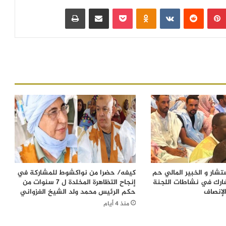
بينتيريست
‏Reddit
‏VKontakte
Odnoklassniki
بوكيت
مشاركة عبر البريد
طباعة
شار و الخبير المالي حم
كيفه/ حضرا من نواكشوط للمشاركة في
ارك في نشاطات اللجنة
إنجاح التظاهرة المخلدة ل 7 سنوات من
لإنصاف
حكم الرئيس محمد ولد الشيخ الغزواني
منذ 4 أيام