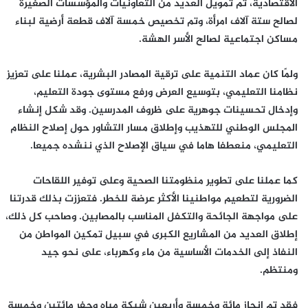
الاقتصادية، تم تمويل العديد من التعاونيات والمؤسسات الصغيرة
لصالح ستة آلاف امرأة، وتم تخصيص خمسة آلاف قطعة أرضية لبناء
مساكن اجتماعية لصالح الأسر الهشة.
ولمًا كان عماد التنمية على ترقية المصادر البشرية، عملنا على تعزيز
نظامنا التعليمي، بتوسيع العرض ورفع مستوى جودة التعليم،
وإدخال تحسينات جوهرية على ظروف المدرسين. وقد شكل إنشاء
المجلس الوطني للتهذيب وإطلاق مسار التشاور حول إصلاح النظام
التعليمي، منعطفا هاما في سياق الإصلاح الذي ننشده جميعا.
كما عملنا على تطوير منظومتنا الصحية وعلى توفير اللقاحات
الضرورية لتطعيم مواطنينا الأكثر عرضة للخطر. فتعززت بذلك قدرتنا
على مواجهة الجائحة والتكفل المناسب بالمصابين. وصاحب كل ذلك،
إطلاق العديد من المشاريع الكبرى في سبيل تمكين المواطن من
النفاذ إلى الخدمات الأساسية من ماء وكهرباء، على نحو جيد
ومنتظم.
فقد تم إنجاز مائة وخمسة وأربعين شبكة مياه وحفر مائتين وخمسة