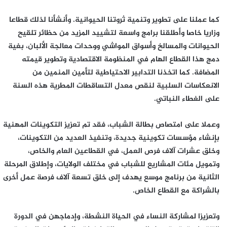
كما عملنا على تطوير وتنمية ثروتنا الحيوانية. وأنشأنا لذلك قطاعا
وزاريا خاصا وأطلقنا برامج واسعة لتشييد المزيد من حظائر تلقيح
الحيوانات والمسالخ وأسواق المواشي ووحدات معالجة الألبان، بغية
دمج هذا القطاع الهام في المنظومة الاقتصادية وتطوير قيمته
المضافة. كما اتخذنا التدابير الاحتياطية لتأمين المنمين من
الانعكاسات السلبية لنقص معدل التساقطات المطرية هذه السنة
على الغطاء النباتي.
وعملا على امتصاص بطالة الشباب، فقد تم تعزيز التكوينات المهنية
بإنشاء مؤسسات تكوينية جديدة، وتنفيذ العديد من التكوينات،
وخلق عشرات آلاف فرص العمل، في القطاعين العام والخاص،
وتمويل مئات المشاريع للشباب في مختلف الولايات، وإطلاق المرحلة
الثانية من برنامج موسع يهدف إلى خلق تسعة آلاف فرصة عمل أخرى
بالشراكة مع القطاع الخاص.
وتعزيزا لمشاركة النساء في الحياة النشطة، وإدماجهن في الدورة