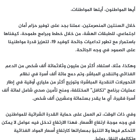
أيها المواطنون، أيتها المواطنات،
خلال السنتين المنصرمتين، عملنا بجد على توفير حزام أمان
اجتماعي، للطبقات الهشة، من خلال خطط وبرامج طموحة، كيفناها
باستمرار مع تطور تداعيات جائحة كوفيد 19، لتعزيز قدرة مواطنينا
على الصمود في وجه الجائحة.
وهكذا، مثلا، استفاد أكثر من مليون وثلاثمائة ألف شخص من الدعم
الغذائي والنقدي المباشر، وتم دمج مائة ألف أسرة في نظام
التحويلات النقدية المباشرة؛ وتوزيع أكثر من ملياري أوقية في إطار
عمليات برنامج “تكافل” المختلفة، ومنح تأمين صحي شامل لمائة ألف
أسرة فقيرة، أي ما يقدر بستمائة وعشرين ألف شخص.
وفي ذات الوقت، تم العمل على حماية القدرة الشرائية للمواطنين
في وجه موجة ارتفاع الأسعار. فهذا الارتفاع تدخل فيه عوامل لا يمكن
التحكم فيها ولا التنبؤ بمساراتها كارتفاع أسعار المواد الغذائية
وتكاليف النقل دوليا.