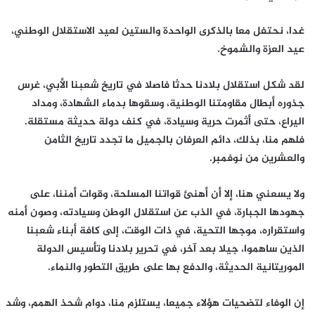
غدا، نحتفل معا بالذكرى الواحدة والستين لعيد الاستقلال الوطني،
عيد العزة والشموخ.
لقد شكل استقلال بلادنا حدثا فاصلا في تاريخ شعبنا الأبي، غرس
جذوره أبطال مقاومتنا الوطنية، وسقوها بدماء الشهادة، ومداد
اليراع، حتى أثمرت حرية وسيادة، في كنف دولة حديثة مستقلة.
فلهم منا، بذلك، دائم العرفان بالجميل ما تجدد تاريخ الثامن
والعشرين من نوفمبر.
ولا يسعني هنا، إلا أن أهنئ قواتنا المسلحة، وقوات أمننا، على
جهودها الجبارة، في الذب عن استقلال الوطن وسيادته، وصون أمنه
واستقراره، موجها التحية، في ذات الوقت، إلى كافة أبناء شعبنا
الذين ساهموا، جيلا بعد آخر، في تحرير بلادنا وتأسيس الدولة
الموريتانية الحديثة، والدفع بها على طريق التطور والنماء.
إن الوفاء لتضحيات هؤلاء جميعا، يستلزم منا، دوام شحذ الهمم، وشد