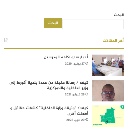
البحث
البحث
أخر المقالات
أخبار سارة لكافة المدرسين
27 يونيو، 2020
كيفه / رسالة عاجلة من عمدة بلدية أغورط إلى
وزير الداخلية واللامركزية
26 فبراير، 2021
كيفه/ “وثيقة وزارة الداخلية” كشفت حقائق و
أهملت أخرى
20 مايو، 2022