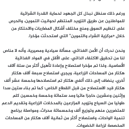
ورغم ذلك سنظل نبذل كل الجهود لحماية القدرة الشرائية
للمواطنين عن طريق التزويد المنتظم لحوانيت التموين، والحرص
على تنظيم السوق ومنع مختلف أشكال المضاربات والاحتكار من
خلال «مركزية الشراء والتموين” التي استحدثت مؤخرا.
ونحن ندرك أن الأمن الغذائي، مسألة سيادية ومصيرية، وأنه لا مناص
لنا من تحقيق الاكتفاء الذاتي، على الأقل في المواد الغذائية
الأساسية. ولذا تم مؤخرا استصلاح وإعادة تأهيل أكثر من ستة آلاف
هكتار من المساحات الزراعية، ويجري استصلاح سبعة آلاف هكتار
أخري، ينضاف إلى ذلك ألفي هكتار تم استصلاحها وخمسة عشر ألف
هكتار قيد الاستصلاح من قبل القطاع الخاص؛ كما تم بناء ستين سدا
وإثنين وعشرين حاجزا مائيا ومد ستمائة وخمسة وخمسين كلم
طوليا من السياج وتزويد المزارعين بالمدخلات الزراعية وتقديم الدعم
للمتضررين منهم وتوزيع ألف وخمسمائة محراث، ومواصلة برنامج
تنمية الواحات، واستصلاح أكثر من ثمانية آلاف هكتار من المساحات
المخصصة لزراعة الخضروات.