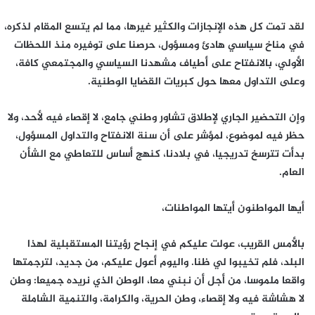
لقد تمت كل هذه الإنجازات والكثير غيرها، مما لم يتسع المقام لذكره،
في مناخ سياسي هادئ ومسؤول، حرصنا على توفيره منذ اللحظات
الأولي، بالانفتاح على أطياف مشهدنا السياسي والمجتمعي كافة،
وعلى التداول معها حول كبريات القضايا الوطنية.
وإن التحضير الجاري لإطلاق تشاور وطني جامع، لا إقصاء فيه لأحد، ولا
حظر فيه لموضوع، لمؤشر على أن سنة الانفتاح والتداول المسؤول،
بدأت تترسخ تدريجيا، في بلادنا، كنهج أساس للتعاطي مع الشأن
العام.
أيها المواطنون أيتها المواطنات،
بالأمس القريب، عولت عليكم في إنجاح رؤيتنا المستقبلية لهذا
البلد، فلم تخيبوا لي ظنا. واليوم أعول عليكم، من جديد، لترجمتها
واقعا ملموسا، من أجل أن نبني معا، الوطن الذي نريده جميعا: وطن
لا هشاشة فيه ولا إقصاء، وطن الحرية، والكرامة، والتنمية الشاملة