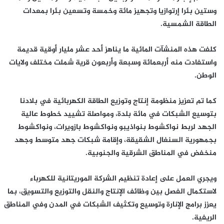
وستين بئرا إرتوازيا وتجهيز مائة وخمسة وتسعين بئرا بمعدات
الطاقة الشمسية.
كلفت هذه المنشآت المائية ما يناهز أحد عشر مليار أوقية قديمة
واستفادت منه أربعمائة وسبعة وأربعون قرية شملت مختلف ولايات
الوطن.
كما تم تعزيز منظومة إنتاج وتوزيع الطاقة الكهربائية في بلادنا
بتوسيع الشبكات في مائة بلدة، ومواصلة تشييد خطوط عالية
الجهد لربط نواكشوط بنواذيبو ونواكشوط بازويرات، ونواكشوط
بجمهورية السنغال الشقيقة، وإقامة شبكات جهد متوسط وجهد
منخفض في المناطق الشرقية والجنوبية.
ويجري العمل على إعادة تنظيم الشركة الموريتانية للكهرباء
لاستكمال الفصل بين وظائف الإنتاج والنقل والتوزيع والتسويق، بما
يعزز برامج الإنارة وتوسيع وتكثيف الشبكات في المدن وفي المناطق
الريفية.