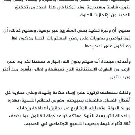
تنمية شاملة مستديمة. وقد تمكنا في هذا الصدد من تحقيق
العديد من الإنجازات الهامة.
صحيح، أن وتيرة تنفيذ بعض المشاريع غير مرضية. وصحيح كذلك، أن
ثمة نواقص وصعوبات على بعض المستويات. لكننا مدركون لها،
وعاكفون على تصحيحها.
وأعدكم، مجددا، أنه سيتم بعون الله، إنجاز ما تعهدنا لكم به، على
الرغم من الظروف الاستثنائية التي نعيشها، والعالم، بأسره، منذ أكثر
من سنتين.
ولذلك سنضاعف تركيزنا على إرساء حكامة رشيدة، وعلى محاربة كل
أشكال الفساد. فالفساد، بطبيعته، مقوض لدعائم التنمية، بهدره
موارد الدولة، وتعطيله المشاريع عن تحقيق أهدافها، وإخلاله
بالعدالة التوزيعية للثروة، وهتكه قواعد دولة القانون، بما يضعف
ثقة الأفراد فيها، ويصيب النسيج الاجتماعي في الصميم.