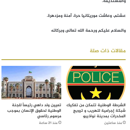
والمستديمة.
عشتم، وعاشت موريتانيا حرة، آمنة ومزدهرة.
والسلام عليكم ورحمة الله تعالى وبركاته
مقالات ذات صلة
الشرطة الوطنية تتمكن من تفكيك
تعيين ولد داهي رئيساً للجنة
شبكة إجرامية لتهريب و ترويج
الوطنية لحقوق الإنسان بموجب
المخدرات بمدينة نواذيبو
مرسوم رئاسي
منذ ساعتين
منذ 21 ساعة