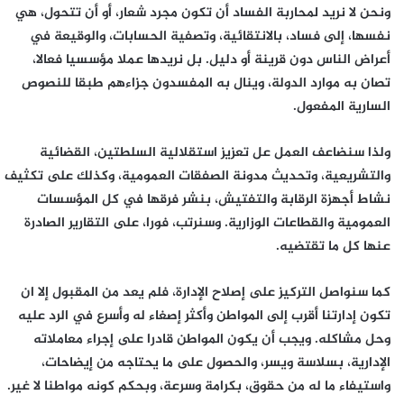
ونحن لا نريد لمحاربة الفساد أن تكون مجرد شعار، أو أن تتحول، هي
نفسها، إلى فساد، بالانتقائية، وتصفية الحسابات، والوقيعة في
أعراض الناس دون قرينة أو دليل. بل نريدها عملا مؤسسيا فعالا،
تصان به موارد الدولة، وينال به المفسدون جزاءهم طبقا للنصوص
السارية المفعول.
ولذا سنضاعف العمل عل تعزيز استقلالية السلطتين، القضائية
والتشريعية، وتحديث مدونة الصفقات العمومية، وكذلك على تكثيف
نشاط أجهزة الرقابة والتفتيش، بنشر فرقها في كل المؤسسات
العمومية والقطاعات الوزارية. وسنرتب، فورا، على التقارير الصادرة
عنها كل ما تقتضيه.
كما سنواصل التركيز على إصلاح الإدارة، فلم يعد من المقبول إلا ان
تكون إدارتنا أقرب إلى المواطن وأكثر إصغاء له وأسرع في الرد عليه
وحل مشاكله. ويجب أن يكون المواطن قادرا على إجراء معاملاته
الإدارية، بسلاسة ويسر، والحصول على ما يحتاجه من إيضاحات،
واستيفاء ما له من حقوق، بكرامة وسرعة، وبحكم كونه مواطنا لا غير.