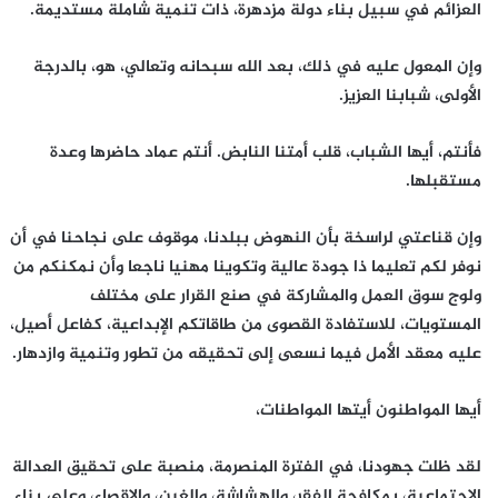
العزائم في سبيل بناء دولة مزدهرة، ذات تنمية شاملة مستديمة.
وإن المعول عليه في ذلك، بعد الله سبحانه وتعالي، هو، بالدرجة
الأولى، شبابنا العزيز.
فأنتم، أيها الشباب، قلب أمتنا النابض. أنتم عماد حاضرها وعدة
مستقبلها.
وإن قناعتي لراسخة بأن النهوض ببلدنا، موقوف على نجاحنا في أن
نوفر لكم تعليما ذا جودة عالية وتكوينا مهنيا ناجعا وأن نمكنكم من
ولوج سوق العمل والمشاركة في صنع القرار على مختلف
المستويات، للاستفادة القصوى من طاقاتكم الإبداعية، كفاعل أصيل،
عليه معقد الأمل فيما نسعى إلى تحقيقه من تطور وتنمية وازدهار.
أيها المواطنون أيتها المواطنات،
لقد ظلت جهودنا، في الفترة المنصرمة، منصبة على تحقيق العدالة
الاجتماعية، بمكافحة الفقر، والهشاشة، والغبن، والإقصاء، وعلى بناء