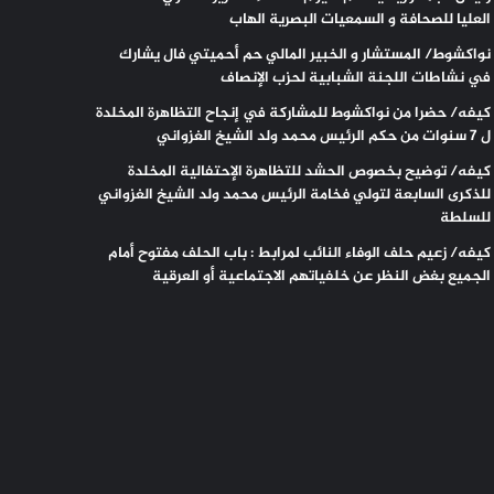
العليا للصحافة و السمعيات البصرية الهاب
نواكشوط/ المستشار و الخبير المالي حم أحميتي فال يشارك
في نشاطات اللجنة الشبابية لحزب الإنصاف
كيفه/ حضرا من نواكشوط للمشاركة في إنجاح التظاهرة المخلدة
ل 7 سنوات من حكم الرئيس محمد ولد الشيخ الغزواني
كيفه/ توضيح بخصوص الحشد للتظاهرة الإحتفالية المخلدة
للذكرى السابعة لتولي فخامة الرئيس محمد ولد الشيخ الغزواني
للسلطة
كيفه/ زعيم حلف الوفاء النائب لمرابط : باب الحلف مفتوح أمام
الجميع بغض النظر عن خلفياتهم الاجتماعية أو العرقية