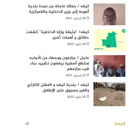
كيفه / رسالة عاجلة من عمدة بلدية
أغورط إلى وزير الداخلية واللامركزية
26 فبراير، 2021
كيفه/ “وثيقة وزارة الداخلية” كشفت
حقائق و أهملت أخرى
20 مايو، 2022
عاجل / مزارعون ووجهاء من (آدوابه
)مكطع أسفيرة يرفضون تشييد بناء
قرب مزارعهم
23 فبراير، 2021
كيفه / بلدية كيفه و الفشل الكارثي
والغير مسبوق على الإطلاق
25 مايو، 2022
إتبعنا