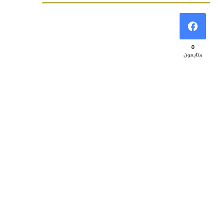
0
متابعون