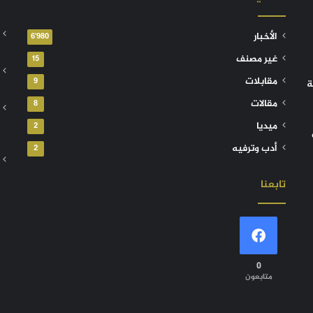
الأخبار
6٬980
غير مصنف
15
مقابلات
9
ة
مقالات
8
ميديا
2
أدب وترفيه
2
تابعنا
0
متابعون