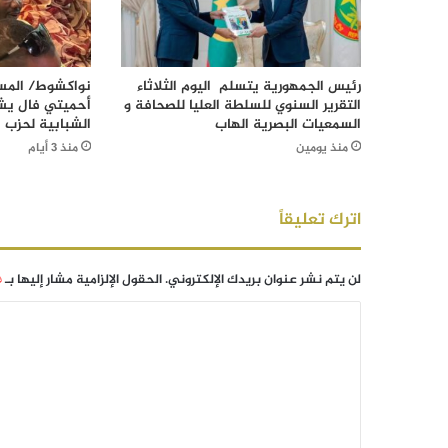
رئيس الجمهورية يتسلم اليوم الثلاثاء
نواكشوط/ المست
التقرير السنوي للسلطة العليا للصحافة و
أحميتي فال يش
السمعيات البصرية الهاب
الشبابية لحزب ا
منذ يومين
منذ 3 أيام
اترك تعليقاً
لن يتم نشر عنوان بريدك الإلكتروني.
الحقول الإلزامية مشار إليها بـ
*