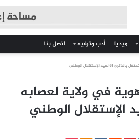
ميديا
أدب وترفيه
اتصل بنا
عيد الإستقلال الوطني
وية في ولاية لعصابه
‏Tumblr
بينتيريست
‏Reddit
‏VKontakte
Odnoklassniki
بوكيت