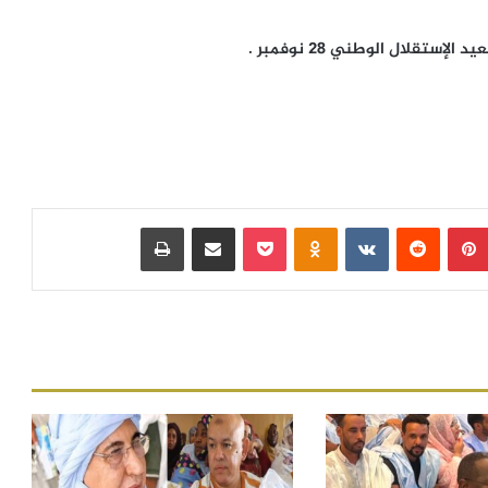
تقلال الوطني 28 نوفمبر .
بينتيريست
‏Reddit
‏VKontakte
Odnoklassniki
بوكيت
مشاركة عبر البريد
طباعة