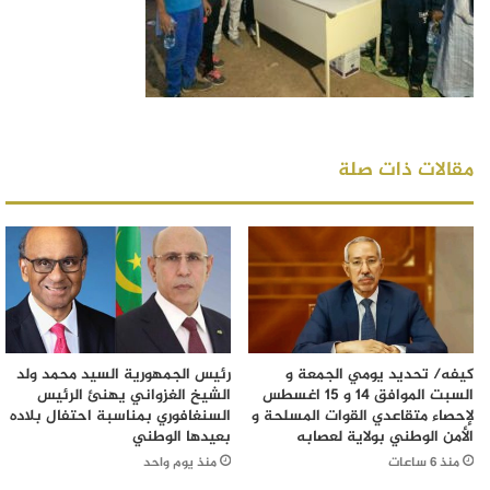
مقالات ذات صلة
كيفه/ تحديد يومي الجمعة و
رئيس الجمهورية السيد محمد ولد
السبت الموافق 14 و 15 اغسطس
الشيخ الغزواني يهنئ الرئيس
لإحصاء متقاعدي القوات المسلحة و
السنغافوري بمناسبة احتفال بلاده
الأمن الوطني بولاية لعصابه
بعيدها الوطني
منذ 6 ساعات
منذ يوم واحد