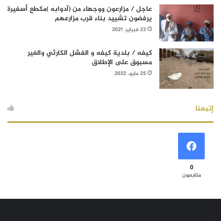
عاجل / مزارعون ووجهاء من (آدوابه )مكطع أسفيرة
يرفضون تشييد بناء قرب مزارعهم
23 فبراير، 2021
كيفه / بلدية كيفه و الفشل الكارثي والغير
مسبوق على الإطلاق
25 مايو، 2022
إتبعنا
0
متابعون