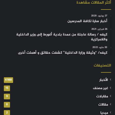
أكثر المقالات مشاهدة
27 يونيو، 2020
أخبار سارة لكافة المدرسين
26 فبراير، 2021
كيفه / رسالة عاجلة من عمدة بلدية أغورط إلى وزير الداخلية
واللامركزية
20 مايو، 2022
كيفه/ “وثيقة وزارة الداخلية” كشفت حقائق و أهملت أخرى
التصنيفات
الأخبار
6٬988
غير مصنف
15
مقابلات
9
مقالات
8
ميديا
2