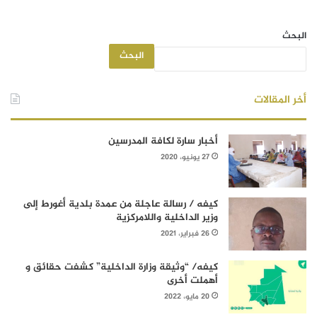
البحث
البحث
أخر المقالات
أخبار سارة لكافة المدرسين
27 يونيو، 2020
كيفه / رسالة عاجلة من عمدة بلدية أغورط إلى
وزير الداخلية واللامركزية
26 فبراير، 2021
كيفه/ “وثيقة وزارة الداخلية” كشفت حقائق و
أهملت أخرى
20 مايو، 2022