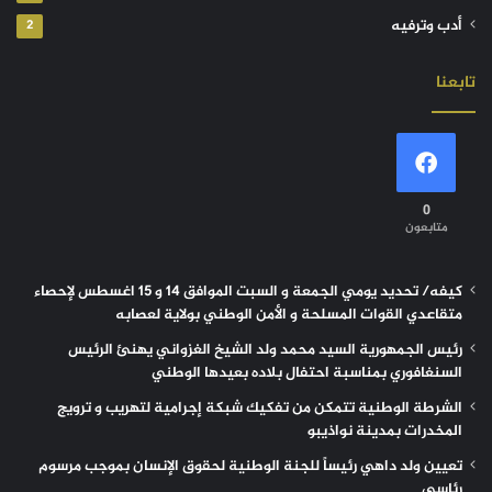
أدب وترفيه
2
تابعنا
0
متابعون
كيفه/ تحديد يومي الجمعة و السبت الموافق 14 و 15 اغسطس لإحصاء
متقاعدي القوات المسلحة و الأمن الوطني بولاية لعصابه
رئيس الجمهورية السيد محمد ولد الشيخ الغزواني يهنئ الرئيس
السنغافوري بمناسبة احتفال بلاده بعيدها الوطني
الشرطة الوطنية تتمكن من تفكيك شبكة إجرامية لتهريب و ترويج
المخدرات بمدينة نواذيبو
تعيين ولد داهي رئيساً للجنة الوطنية لحقوق الإنسان بموجب مرسوم
رئاسي