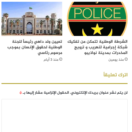
الشرطة الوطنية تتمكن من تفكيك
تعيين ولد داهي رئيساً للجنة
شبكة إجرامية لتهريب و ترويج
الوطنية لحقوق الإنسان بموجب
المخدرات بمدينة نواذيبو
مرسوم رئاسي
منذ يومين
منذ 3 أيام
اترك تعليقاً
لن يتم نشر عنوان بريدك الإلكتروني.
الحقول الإلزامية مشار إليها بـ
*