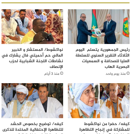
رئيس الجمهورية يتسلم اليوم
نواكشوط/ المستشار و الخبير
الثلاثاء التقرير السنوي للسلطة
المالي حم أحميتي فال يشارك في
العليا للصحافة و السمعيات
نشاطات اللجنة الشبابية لحزب
البصرية الهاب
الإنصاف
منذ يوم واحد
منذ 3 أيام
كيفه/ حضرا من نواكشوط
كيفه/ توضيح بخصوص الحشد
للمشاركة في إنجاح التظاهرة
للتظاهرة الإحتفالية المخلدة للذكرى