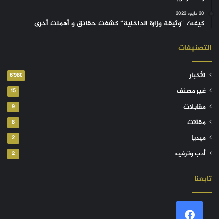
20 مايو، 2022
كيفه/ “وثيقة وزارة الداخلية” كشفت حقائق و أهملت أخرى
التصنيفات
الأخبار
6٬980
غير مصنف
15
مقابلات
9
مقالات
8
ميديا
2
أدب وترفيه
2
تابعنا