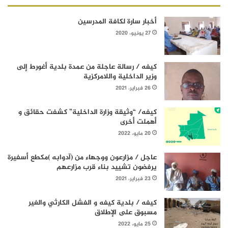
أخبار سارة لكافة المدرسين
27 يونيو، 2020
كيفه / رسالة عاجلة من عمدة بلدية أغورط إلى
وزير الداخلية واللامركزية
26 فبراير، 2021
كيفه/ “وثيقة وزارة الداخلية” كشفت حقائق و
أهملت أخرى
20 مايو، 2022
عاجل / مزارعون ووجهاء من (آدوابه )مكطع أسفيرة
يرفضون تشييد بناء قرب مزارعهم
23 فبراير، 2021
كيفه / بلدية كيفه و الفشل الكارثي والغير
مسبوق على الإطلاق
25 مايو، 2022