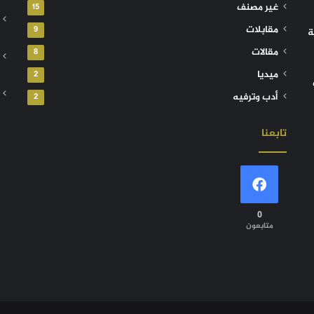
غير مصنف
15
مقابلات
9
ة
مقالات
8
ميديا
2
أدب وترفيه
2
تابعنا
0
متابعون