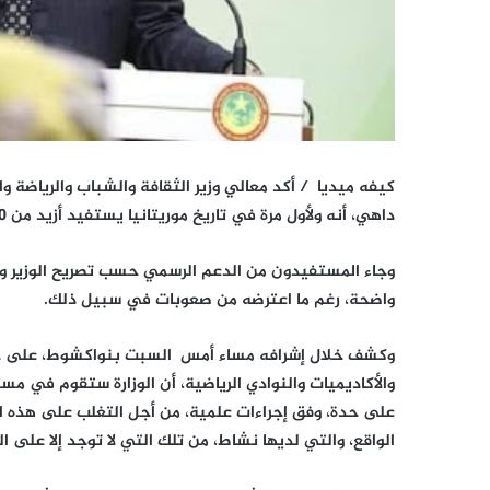
كيفه ميديا /
أكد معالي وزير الثقافة والشباب والرياضة وا
داهي، أنه ولأول مرة في تاريخ موريتانيا يستفيد أزيد من 600 مؤسسة شبابية ورياضية من الدعم الحكومي.
وجاء المستفيدون من الدعم الرسمي حسب تصريح الوزير وفي
واضحة، رغم ما اعترضه من صعوبات في سبيل ذلك.
وكشف خلال إشرافه مساء أمس السبت بنواكشوط، على حفل ت
والأكاديميات والنوادي الرياضية، أن الوزارة ستقوم في 
على حدة، وفق إجراءات علمية، من أجل التغلب على هذه ا
الواقع، والتي لديها نشاط، من تلك التي لا توجد إلا على ال