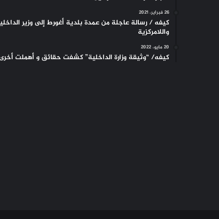
26 فبراير، 2021
كيفه / رسالة عاجلة من عمدة بلدية أغورط إلى وزير الداخلي
واللامركزية
20 مايو، 2022
كيفه/ “وثيقة وزارة الداخلية” كشفت حقائق و أهملت أخرى