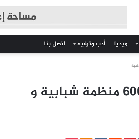
ميديا
أدب وترفيه
اتصل بنا
الحكومة بصدد دعم 600 منظمة شبابية و
‏Tumblr
بينتيريست
‏Reddit
‏VKontakte
Odnoklassniki
بوكيت