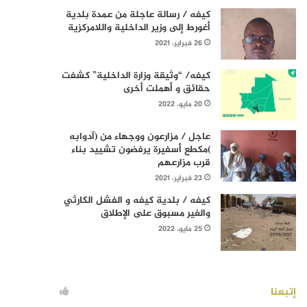
كيفه / رسالة عاجلة من عمدة بلدية
أغورط إلى وزير الداخلية واللامركزية
26 فبراير، 2021
كيفه/ “وثيقة وزارة الداخلية” كشفت
حقائق و أهملت أخرى
20 مايو، 2022
عاجل / مزارعون ووجهاء من (آدوابه
)مكطع أسفيرة يرفضون تشييد بناء
قرب مزارعهم
23 فبراير، 2021
كيفه / بلدية كيفه و الفشل الكارثي
والغير مسبوق على الإطلاق
25 مايو، 2022
إتبعنا