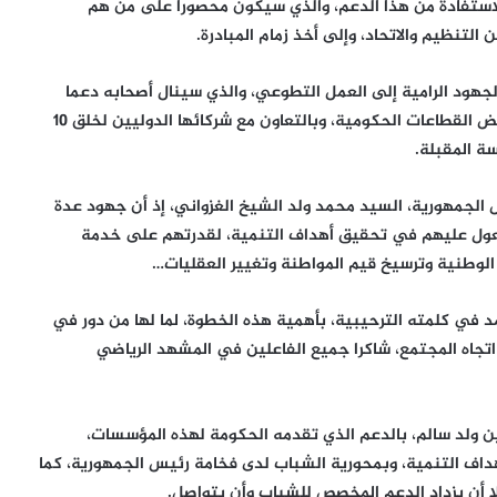
للاستفادة من هذا الدعم، والذي سيكون محصورا على من هم
تنظيم والاتحاد، وإلى أخذ زمام المبادرة.
الجهود الرامية إلى العمل التطوعي، والذي سينال أصحابه دعما
ماليا مقابل ما يقومون به، مؤكدا أن الوزارة ستعمل، مع بعض القطاعات الحكومية، وبالتعاون مع شركائها الدوليين لخلق 10
ة المقبلة.
 الجمهورية، السيد محمد ولد الشيخ الغزواني، إذ أن جهود عدة
معول عليهم في تحقيق أهداف التنمية، لقدرتهم على خدمة
 الوطنية وترسيخ قيم المواطنة وتغيير العقليات…
د في كلمته الترحيبية، بأهمية هذه الخطوة، لما لها من دور في
جاه المجتمع، شاكرا جميع الفاعلين في المشهد الرياضي
ن ولد سالم، بالدعم الذي تقدمه الحكومة لهذه المؤسسات،
اف التنمية، وبمحورية الشباب لدى فخامة رئيس الجمهورية، كما
ا أن يزداد الدعم المخصص للشباب وأن يتواصل.