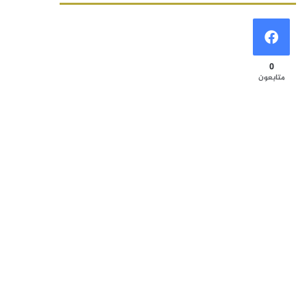
0
متابعون