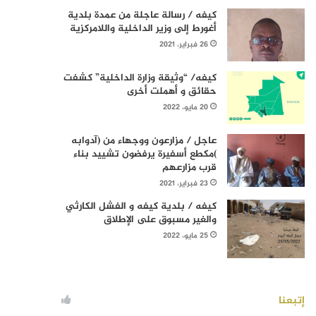
كيفه / رسالة عاجلة من عمدة بلدية
أغورط إلى وزير الداخلية واللامركزية
26 فبراير، 2021
كيفه/ “وثيقة وزارة الداخلية” كشفت
حقائق و أهملت أخرى
20 مايو، 2022
عاجل / مزارعون ووجهاء من (آدوابه
)مكطع أسفيرة يرفضون تشييد بناء
قرب مزارعهم
23 فبراير، 2021
كيفه / بلدية كيفه و الفشل الكارثي
والغير مسبوق على الإطلاق
25 مايو، 2022
إتبعنا