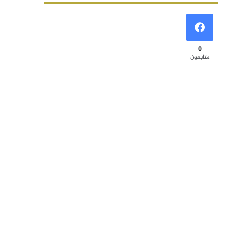
0
متابعون