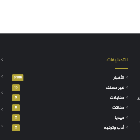
التصنيفات
الأخبار
6٬986
غير مصنف
15
مقابلات
9
ة
مقالات
8
ميديا
2
أدب وترفيه
2