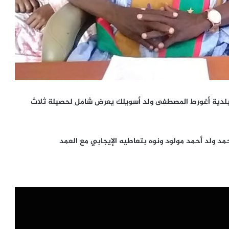
/ قام يوم أمس السبت 04 / 12 / 2021 عمدة بلدية أغورط المصطفى ولد أسويلك يعرض شامل لحصيلة ثلاث
د ولد أحمد مولود ونوه بتعاطيه الإيجابي مع العمد