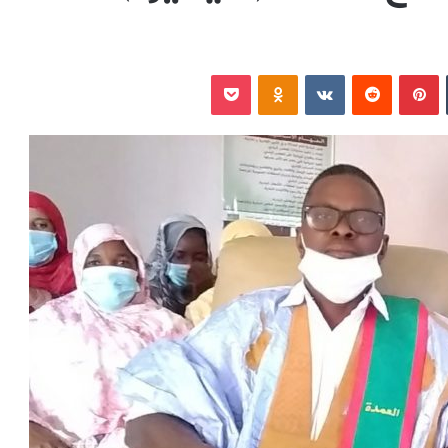
‏Tumblr
بينتيريست
‏Reddit
‏VKontakte
Odnoklassniki
بوكيت