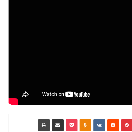
بينتيريست
‏Reddit
‏VKontakte
Odnoklassniki
بوكيت
مشاركة عبر البريد
طباعة