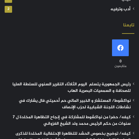
أدب وترفيه
2
تابعنا
0
متابعون
رئيس الجمهورية يتسلم اليوم الثلاثاء التقرير السنوي للسلطة العليا
للصحافة و السمعيات البصرية الهاب
نواكشوط/ المستشار و الخبير المالي حم أحميتي فال يشارك في
نشاطات اللجنة الشبابية لحزب الإنصاف
كيفه/ حضرا من نواكشوط للمشاركة في إنجاح التظاهرة المخلدة ل 7
سنوات من حكم الرئيس محمد ولد الشيخ الغزواني
كيفه/ توضيح بخصوص الحشد للتظاهرة الإحتفالية المخلدة للذكرى