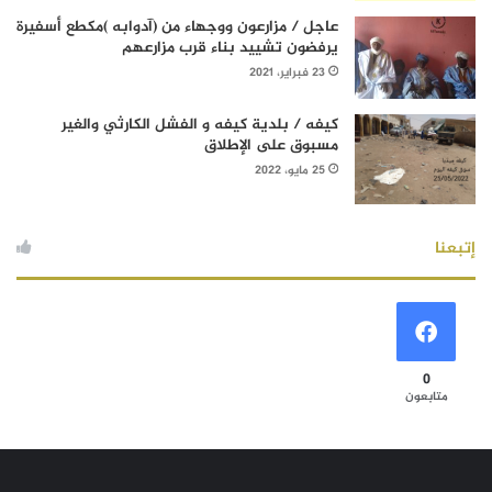
عاجل / مزارعون ووجهاء من (آدوابه )مكطع أسفيرة
يرفضون تشييد بناء قرب مزارعهم
23 فبراير، 2021
كيفه / بلدية كيفه و الفشل الكارثي والغير
مسبوق على الإطلاق
25 مايو، 2022
إتبعنا
0
متابعون