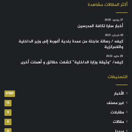
أكثر المقالات مشاهدة
27 يونيو، 2020
أخبار سارة لكافة المدرسين
26 فبراير، 2021
كيفه / رسالة عاجلة من عمدة بلدية أغورط إلى وزير الداخلية
واللامركزية
20 مايو، 2022
كيفه/ “وثيقة وزارة الداخلية” كشفت حقائق و أهملت أخرى
التصنيفات
الأخبار
6٬980
غير مصنف
15
مقابلات
9
مقالات
8
ميديا
2