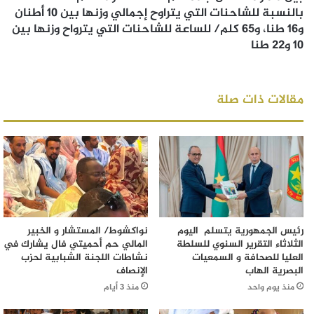
بالنسبة للشاحنات التي يتراوح إجمالي وزنها بين 10 أطنان
و16 طنا، و65 كلم/ للساعة للشاحنات التي يترواح وزنها بين
10 و22 طنا
مقالات ذات صلة
رئيس الجمهورية يتسلم اليوم
نواكشوط/ المستشار و الخبير
الثلاثاء التقرير السنوي للسلطة
المالي حم أحميتي فال يشارك في
العليا للصحافة و السمعيات
نشاطات اللجنة الشبابية لحزب
البصرية الهاب
الإنصاف
منذ يوم واحد
منذ 3 أيام