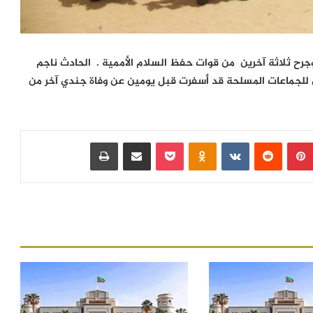
رح ثلاثة آخرين من قوات حفظ السلام الأممية . الحادث ناجم
 للجماعات المسلحة قد أسفرت قبل يومين عن وفاة جندي آخر من
بينتيريست
‏Reddit
‏VKontakte
Odnoklassniki
بوكيت
مشاركة عبر البريد
طباعة