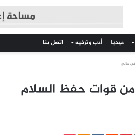
ميديا
أدب وترفيه
اتصل بنا
تل 7 جنود من قوات حفظ السلام
‏Tumblr
بينتيريست
‏Reddit
‏VKontakte
Odnoklassniki
بوكيت