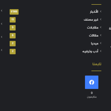
الأخبار
6٬986
غير مصنف
15
مقابلات
9
ة
مقالات
8
ميديا
2
أدب وترفيه
2
تابعنا
0
متابعون