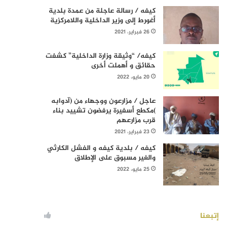
كيفه / رسالة عاجلة من عمدة بلدية
أغورط إلى وزير الداخلية واللامركزية
26 فبراير، 2021
كيفه/ “وثيقة وزارة الداخلية” كشفت
حقائق و أهملت أخرى
20 مايو، 2022
عاجل / مزارعون ووجهاء من (آدوابه
)مكطع أسفيرة يرفضون تشييد بناء
قرب مزارعهم
23 فبراير، 2021
كيفه / بلدية كيفه و الفشل الكارثي
والغير مسبوق على الإطلاق
25 مايو، 2022
إتبعنا