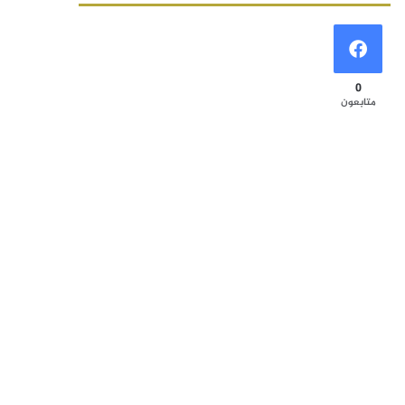
0
متابعون