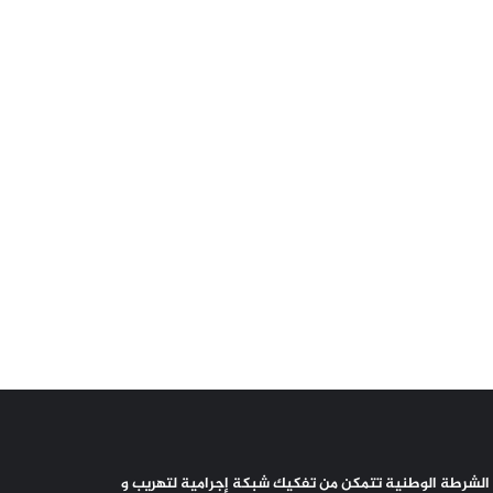
الشرطة الوطنية تتمكن من تفكيك شبكة إجرامية لتهريب و