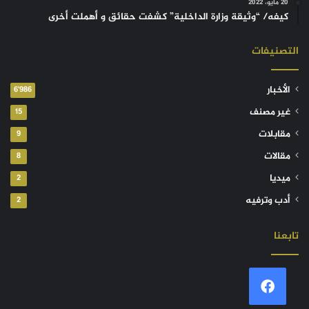
20 مايو، 2022
كيفه/ “وثيقة وزارة الداخلية” كشفت حقائق و أهملت أخرى
التصنيفات
الأخبار
6٬986
غير مصنف
15
مقابلات
9
مقالات
8
ميديا
2
أدب وترفيه
2
تابعنا