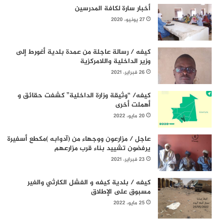
أخبار سارة لكافة المدرسين
27 يونيو، 2020
كيفه / رسالة عاجلة من عمدة بلدية أغورط إلى
وزير الداخلية واللامركزية
26 فبراير، 2021
كيفه/ “وثيقة وزارة الداخلية” كشفت حقائق و
أهملت أخرى
20 مايو، 2022
عاجل / مزارعون ووجهاء من (آدوابه )مكطع أسفيرة
يرفضون تشييد بناء قرب مزارعهم
23 فبراير، 2021
كيفه / بلدية كيفه و الفشل الكارثي والغير
مسبوق على الإطلاق
25 مايو، 2022