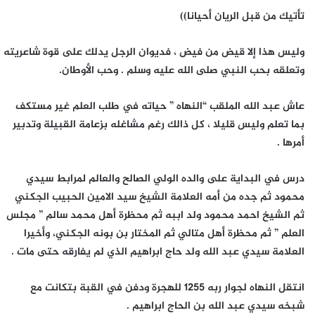
تأتيك من قبل الريان أحيانا))
وليس هذا إلا قيض من فيض ، فديوان الرجل يدلك على قوة شاعريته
وتعلقه بحب النبي صلى الله عليه وسلم . وحب الأوطان.
عاش عبد الله الملقب “النهاه ” حياته في طلب العلم غير مستكف
بما تعلم وليس قليلا ، كل ذالك رغم مشاغله بزعامة القبيلة وتدبير
أمرها .
درس في البداية على والده الولي الصالح والعالم لمرابط سيدي
محمود ثم جده من أمه العلامة الشيخ سيد الامين الحبيب الجكني
ثم الشيخ احمد محمود ولد اببه ثم محظرة أهل محمد سالم ” مجلس
العلم ” ثم محظرة أهل متالي ثم المختار بن بونه الجكني، وأخيرا
العلامة سيدي عبد الله ولد حاج ابراهيم الذي لم يفارقه حتى مات .
انتقل النهاه لجوار ربه 1255 للهجرة ودفن في القبة بتكانت مع
شبخه سيدي عبد الله بن الحاج ابراهيم .