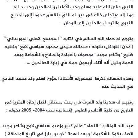
النبي صلى الله عليه وسلم وحب الأولياء والصالحين وحب دياره
ومنازله ويتجلى ذلك في ديوانه الذي ينقسم عموما إلى المديح
النبوي والتوسل والحنين إلى الوطن …
وترجم له حماه الله السالم في كتابه ” المجتمع الاهلي الموريتاني ”
( مدن القوافل) بقوله : عبدالله سيدي محمود سياسي لامع ‘ وفقيه
ضليع ‘ وشاعر مجيد ‘ موصوف بالعبادة والصلاح والشجاعة وبعد
الهمة وقيل أنه أتلف أربعون جملا في زبارة الصالحين … .
وهذه المسالة ذكرها المغفورله الأستاذ المؤرخ اسلم ولد محمد الهادي
في الحديث عنه.
وترجم له سدينا ولد الغوث في بحث مستقل لنيل إجازة المتريز في
التاربخ من كلية الأداب والعلوم الإنسانية سنة 2004- 2005 بقوله :
عبد الله الملقب ” النهاه ” عالم كبير وزعيم سياسي لامع وشاعر مجيد
اتصف بقوة الشكيمة ‘ وبعد الهمة ‘ ذو دور بارز في تاريخ المنطقة (