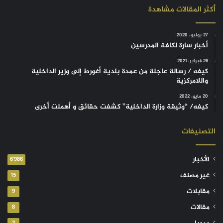
أكثر المقالات مشاهدة
27 يونيو، 2020
أخبار سارة لكافة المدرسين
26 فبراير، 2021
كيفه / رسالة عاجلة من عمدة بلدية أغورط إلى وزير الداخلية
واللامركزية
20 مايو، 2022
كيفه/ “وثيقة وزارة الداخلية” كشفت حقائق و أهملت أخرى
التصنيفات
الأخبار
6٬986
غير مصنف
15
مقابلات
9
مقالات
8