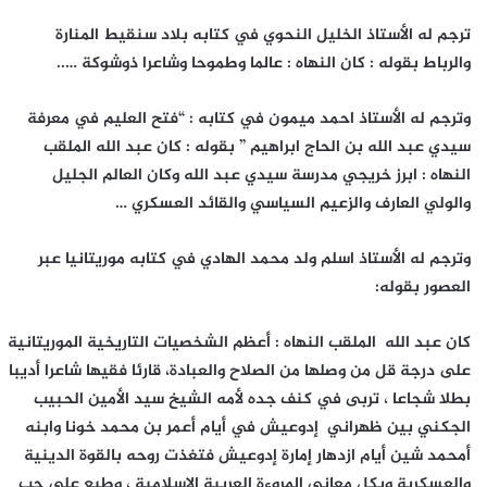
ترجم له الأستاذ الخليل النحوي في كتابه بلاد سنقيط المنارة
والرباط بقوله : كان النهاه : عالما وطموحا وشاعرا ذوشوكة …..
وترجم له الأستاذ احمد ميمون في كتابه : “فتح العليم في معرفة
سيدي عبد الله بن الحاج ابراهيم ” بقوله : كان عبد الله الملقب
النهاه : ابرز خريجي مدرسة سيدي عبد الله وكان العالم الجليل
والولي العارف والزعيم السياسي والقائد العسكري …
وترجم له الأستاذ اسلم ولد محمد الهادي في كتابه موريتانيا عبر
العصور بقوله:
كان عبد الله الملقب النهاه : أعظم الشخصيات التاريخية الموريتانية
على درجة قل من وصلها من الصلاح والعبادة، قارئا فقيها شاعرا أديبا
بطلا شجاعا ، تربى في كنف جده لأمه الشيخ سيد الأمين الحبيب
الجكني بين ظهراني إدوعيش في أيام أعمر بن محمد خونا وابنه
أمحمد شين أيام ازدهار إمارة إدوعيش فتغذت روحه بالقوة الدينية
والعسكرية وبكل معاني المروءة العربية الإسلامية ، وطبع على حب