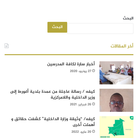
البحث
البحث
أخر المقالات
أخبار سارة لكافة المدرسين
27 يونيو، 2020
كيفه / رسالة عاجلة من عمدة بلدية أغورط إلى
وزير الداخلية واللامركزية
26 فبراير، 2021
كيفه/ “وثيقة وزارة الداخلية” كشفت حقائق و
أهملت أخرى
20 مايو، 2022