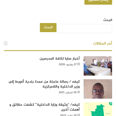
البحث
البحث
أخر المقالات
أخبار سارة لكافة المدرسين
27 يونيو، 2020
كيفه / رسالة عاجلة من عمدة بلدية أغورط إلى
وزير الداخلية واللامركزية
26 فبراير، 2021
كيفه/ “وثيقة وزارة الداخلية” كشفت حقائق و
أهملت أخرى
20 مايو، 2022