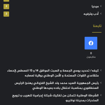
ميديا
2
أدب وترفيه
2
تابعنا
0
متابعون
كيفه/ تحديد يومي الجمعة و السبت الموافق 14 و 15 اغسطس لإحصاء
متقاعدي القوات المسلحة و الأمن الوطني بولاية لعصابه
رئيس الجمهورية السيد محمد ولد الشيخ الغزواني يهنئ الرئيس
السنغافوري بمناسبة احتفال بلاده بعيدها الوطني
الشرطة الوطنية تتمكن من تفكيك شبكة إجرامية لتهريب و ترويج
المخدرات بمدينة نواذيبو