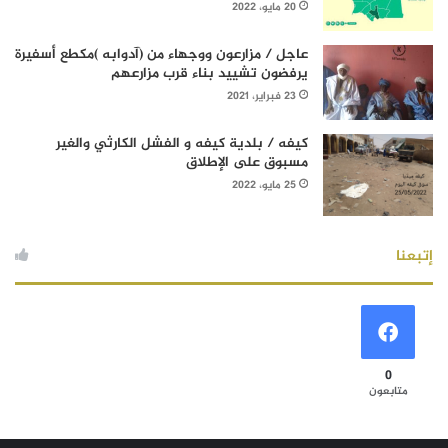
20 مايو، 2022
عاجل / مزارعون ووجهاء من (آدوابه )مكطع أسفيرة
يرفضون تشييد بناء قرب مزارعهم
23 فبراير، 2021
كيفه / بلدية كيفه و الفشل الكارثي والغير
مسبوق على الإطلاق
25 مايو، 2022
إتبعنا
0
متابعون