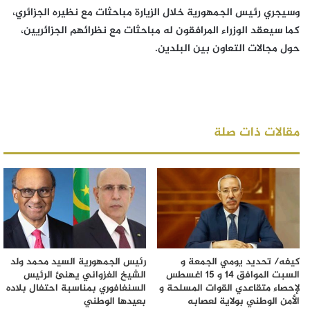
وسيجري رئيس الجمهورية خلال الزيارة مباحثات مع نظيره الجزائري،
كما سيعقد الوزراء المرافقون له مباحثات مع نظرائهم الجزائريين،
حول مجالات التعاون بين البلدين.
مقالات ذات صلة
كيفه/ تحديد يومي الجمعة و
رئيس الجمهورية السيد محمد ولد
السبت الموافق 14 و 15 اغسطس
الشيخ الغزواني يهنئ الرئيس
لإحصاء متقاعدي القوات المسلحة و
السنغافوري بمناسبة احتفال بلاده
الأمن الوطني بولاية لعصابه
بعيدها الوطني