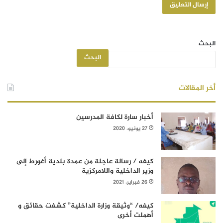
البحث
البحث
أخر المقالات
أخبار سارة لكافة المدرسين
27 يونيو، 2020
كيفه / رسالة عاجلة من عمدة بلدية أغورط إلى
وزير الداخلية واللامركزية
26 فبراير، 2021
كيفه/ “وثيقة وزارة الداخلية” كشفت حقائق و
أهملت أخرى