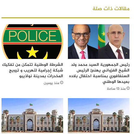
مقالات ذات صلة
رئيس الجمهورية السيد محمد ولد
الشرطة الوطنية تتمكن من تفكيك
الشيخ الغزواني يهنئ الرئيس
شبكة إجرامية لتهريب و ترويج
السنغافوري بمناسبة احتفال بلاده
المخدرات بمدينة نواذيبو
بعيدها الوطني
منذ يومين
منذ 13 ساعة