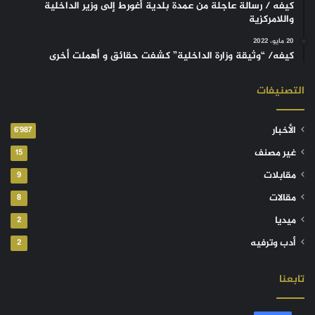
كيفه / رسالة عاجلة من عمدة بلدية أغورط إلى وزير الداخلية
واللامركزية
20 مايو، 2022
كيفه/ “وثيقة وزارة الداخلية” كشفت حقائق و أهملت أخرى
التصنيفات
الأخبار
6٬987
غير مصنف
15
مقابلات
9
مقالات
8
ميديا
2
أدب وترفيه
2
تابعنا