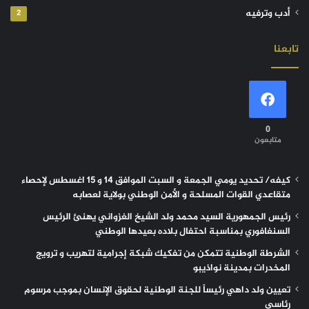
أدب وترفيه
2
تابعنا
0
متابعون
كيفه/ تحديد يومي الجمعة و السبت الموافق 14 و 15 اغسطس لإحصاء
متقاعدي القوات المسلحة و الأمن الوطني بولاية لعصابه
رئيس الجمهورية السيد محمد ولد الشيخ الغزواني يهنئ الرئيس
السنغافوري بمناسبة احتفال بلاده بعيدها الوطني
الشرطة الوطنية تتمكن من تفكيك شبكة إجرامية لتهريب و ترويج
المخدرات بمدينة نواذيبو
تعيين ولد داهي رئيساً للجنة الوطنية لحقوق الإنسان بموجب مرسوم
رئاسي