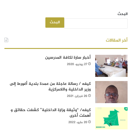
البحث
البحث
أخر المقالات
أخبار سارة لكافة المدرسين
27 يونيو، 2020
كيفه / رسالة عاجلة من عمدة بلدية أغورط إلى
وزير الداخلية واللامركزية
26 فبراير، 2021
كيفه/ “وثيقة وزارة الداخلية” كشفت حقائق و
أهملت أخرى
20 مايو، 2022