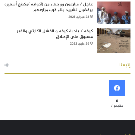
عاجل / مزارعون ووجهاء من (آدوابه )مكطع أسفيرة
يرفضون تشييد بناء قرب مزارعهم
23 فبراير، 2021
كيفه / بلدية كيفه و الفشل الكارثي والغير
مسبوق على الإطلاق
25 مايو، 2022
إتبعنا
0
متابعون