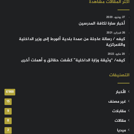
أكثر المقالات مشاهدة
27 يونيو، 2020
أخبار سارة لكافة المدرسين
26 فبراير، 2021
كيفه / رسالة عاجلة من عمدة بلدية أغورط إلى وزير الداخلية
واللامركزية
20 مايو، 2022
كيفه/ “وثيقة وزارة الداخلية” كشفت حقائق و أهملت أخرى
التصنيفات
الأخبار
6٬988
غير مصنف
15
مقابلات
9
مقالات
8
ميديا
2