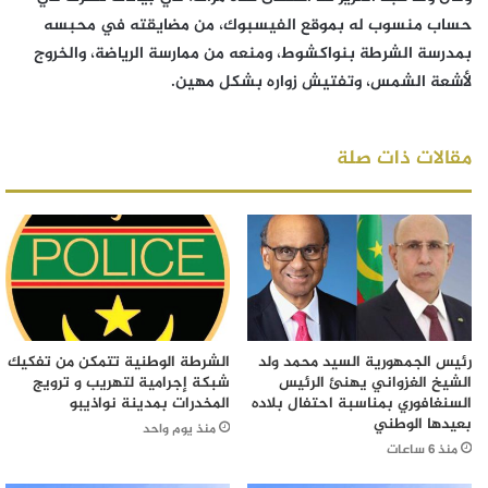
حساب منسوب له بموقع الفيسبوك، من مضايقته في محبسه
بمدرسة الشرطة بنواكشوط، ومنعه من ممارسة الرياضة، والخروج
لأشعة الشمس، وتفتيش زواره بشكل مهين.
مقالات ذات صلة
رئيس الجمهورية السيد محمد ولد
الشرطة الوطنية تتمكن من تفكيك
الشيخ الغزواني يهنئ الرئيس
شبكة إجرامية لتهريب و ترويج
السنغافوري بمناسبة احتفال بلاده
المخدرات بمدينة نواذيبو
بعيدها الوطني
منذ يوم واحد
منذ 6 ساعات