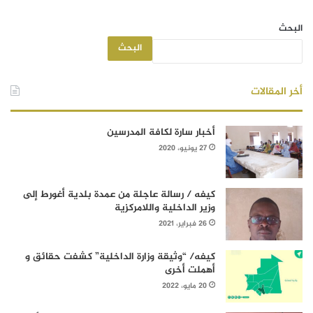
البحث
البحث
أخر المقالات
أخبار سارة لكافة المدرسين
27 يونيو، 2020
كيفه / رسالة عاجلة من عمدة بلدية أغورط إلى
وزير الداخلية واللامركزية
26 فبراير، 2021
كيفه/ “وثيقة وزارة الداخلية” كشفت حقائق و
أهملت أخرى
20 مايو، 2022