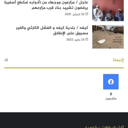
عاجل / مزارعون ووجهاء من (آدوابه )مكطع أسفيرة
يرفضون تشييد بناء قرب مزارعهم
23 فبراير، 2021
كيفه / بلدية كيفه و الفشل الكارثي والغير
مسبوق على الإطلاق
25 مايو، 2022
إتبعنا
0
متابعون