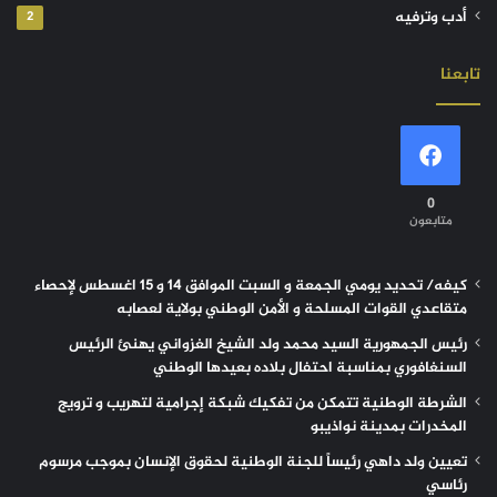
أدب وترفيه
2
تابعنا
0
متابعون
كيفه/ تحديد يومي الجمعة و السبت الموافق 14 و 15 اغسطس لإحصاء
متقاعدي القوات المسلحة و الأمن الوطني بولاية لعصابه
رئيس الجمهورية السيد محمد ولد الشيخ الغزواني يهنئ الرئيس
السنغافوري بمناسبة احتفال بلاده بعيدها الوطني
الشرطة الوطنية تتمكن من تفكيك شبكة إجرامية لتهريب و ترويج
المخدرات بمدينة نواذيبو
تعيين ولد داهي رئيساً للجنة الوطنية لحقوق الإنسان بموجب مرسوم
رئاسي