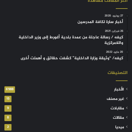
أكثر المقالات مشاهدة
27 يونيو، 2020
أخبار سارة لكافة المدرسين
26 فبراير، 2021
كيفه / رسالة عاجلة من عمدة بلدية أغورط إلى وزير الداخلية
واللامركزية
20 مايو، 2022
كيفه/ “وثيقة وزارة الداخلية” كشفت حقائق و أهملت أخرى
التصنيفات
الأخبار
6٬988
غير مصنف
15
مقابلات
9
مقالات
8
ميديا
2