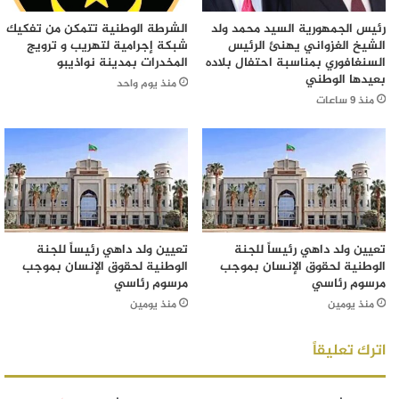
رئيس الجمهورية السيد محمد ولد
الشرطة الوطنية تتمكن من تفكيك
الشيخ الغزواني يهنئ الرئيس
شبكة إجرامية لتهريب و ترويج
السنغافوري بمناسبة احتفال بلاده
المخدرات بمدينة نواذيبو
بعيدها الوطني
منذ يوم واحد
منذ 9 ساعات
تعيين ولد داهي رئيساً للجنة
تعيين ولد داهي رئيساً للجنة
الوطنية لحقوق الإنسان بموجب
الوطنية لحقوق الإنسان بموجب
مرسوم رئاسي
مرسوم رئاسي
منذ يومين
منذ يومين
اترك تعليقاً