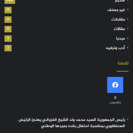
الأخبار
6٬987
غير مصنف
15
مقابلات
9
مقالات
8
ميديا
2
أدب وترفيه
2
تابعنا
0
متابعون
رئيس الجمهورية السيد محمد ولد الشيخ الغزواني يهنئ الرئيس
السنغافوري بمناسبة احتفال بلاده بعيدها الوطني