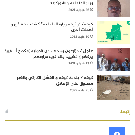
وزير الداخلية واللامركزية
26 فبراير، 2021
كيفه/ “وثيقة وزارة الداخلية” كشفت حقائق و
أهملت أخرى
20 مايو، 2022
عاجل / مزارعون ووجهاء من (آدوابه )مكطع أسفيرة
يرفضون تشييد بناء قرب مزارعهم
23 فبراير، 2021
كيفه / بلدية كيفه و الفشل الكارثي والغير
مسبوق على الإطلاق
25 مايو، 2022
إتبعنا