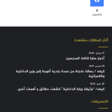
0
متابعون
أكثر المقالات مشاهدة
27 يونيو، 2020
أخبار سارة لكافة المدرسين
26 فبراير، 2021
كيفه / رسالة عاجلة من عمدة بلدية أغورط إلى وزير الداخلية
واللامركزية
20 مايو، 2022
كيفه/ “وثيقة وزارة الداخلية” كشفت حقائق و أهملت أخرى
التصنيفات