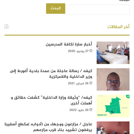
البحث
البحث
أخر المقالات
أخبار سارة لكافة المدرسين
27 يونيو، 2020
كيفه / رسالة عاجلة من عمدة بلدية أغورط إلى
وزير الداخلية واللامركزية
26 فبراير، 2021
كيفه/ “وثيقة وزارة الداخلية” كشفت حقائق و
أهملت أخرى
20 مايو، 2022
عاجل / مزارعون ووجهاء من (آدوابه )مكطع أسفيرة
يرفضون تشييد بناء قرب مزارعهم