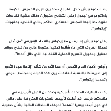
وطالب غوتيريش خلال لقاء مع صحفيين اليوم الخميس، حكومة
باماكو بوضع “جدول زمني انتخابي مقبول”، وذلك عشية تظاهرات
مقررة، دعا إليها المجلس العسكري الحاكم بمالي للتنديد بعقوبات
“إيكواس”.
وقال غوتيريش إنه يعمل مع إيكواس والاتحاد الإفريقي “من أجل
تهيئة الظروف التي من شأنها تمكين حكومة مالي من تبني موقف
معقول ومقبول لتسريع العملية الانتقالية التي طال أمدها”.
وأوضح الأمين العام الأممي أن هذا الأمر من شأنه “إتاحة عودة الأمور
إلى طبيعتها بالنسبة للعلاقات بين هذه الدولة والمجتمع الدولي،
وتحديدا إيكواس”.
وكانت الولايات المتحدة الأمريكية وعدد من الدول الأوروبية في
مقدمتها فرنسا، قد أعلنت تأييدها للعقوبات المفروضة على مالي،
في حين أبدت روسيا “تفهما” لموقف السلطات المالية بشأن صعوبة