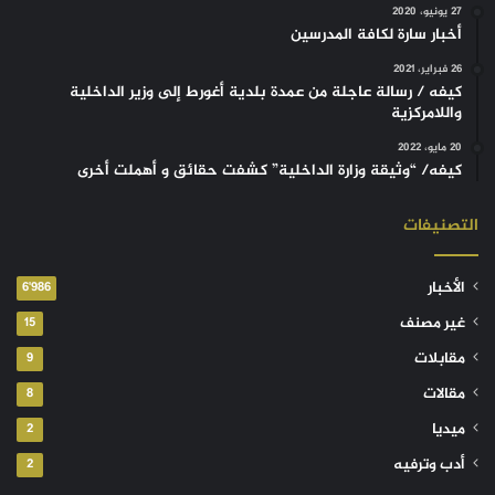
27 يونيو، 2020
أخبار سارة لكافة المدرسين
26 فبراير، 2021
كيفه / رسالة عاجلة من عمدة بلدية أغورط إلى وزير الداخلية
واللامركزية
20 مايو، 2022
كيفه/ “وثيقة وزارة الداخلية” كشفت حقائق و أهملت أخرى
التصنيفات
الأخبار
6٬986
غير مصنف
15
مقابلات
9
مقالات
8
ميديا
2
أدب وترفيه
2