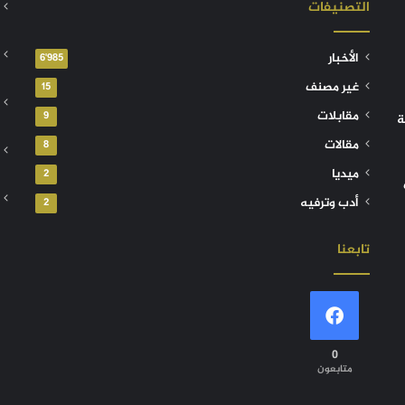
التصنيفات
الأخبار
6٬985
غير مصنف
15
مقابلات
9
ة
مقالات
8
ميديا
2
أدب وترفيه
2
تابعنا
0
متابعون