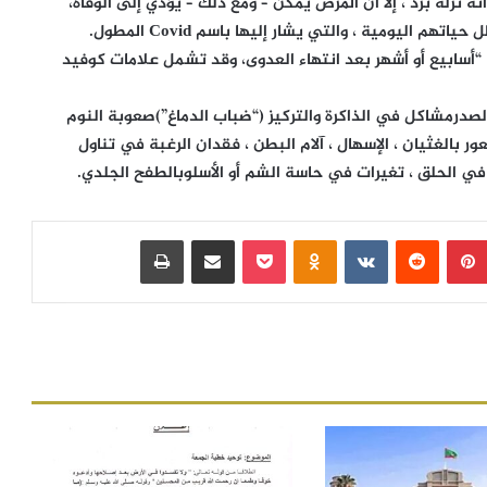
 نزلة برد ، إلا أن المرض يمكن – ومع ذلك – يؤدي إلى الوفاة،
اليومية ، والتي يشار إليها باسم Covid المطول.
مات نهائية “أسابيع أو أشهر بعد انتهاء العدوى، وقد تشمل علامات كوفيد
رمشاكل في الذاكرة والتركيز (“ضباب الدماغ”)صعوبة النوم
ر بالغثيان ، الإسهال ، آلام البطن ، فقدان الرغبة في تناول
 في الحلق ، تغيرات في حاسة الشم أو الأسلوبالطفح الجلدي.
بينتيريست
‏Reddit
‏VKontakte
Odnoklassniki
بوكيت
مشاركة عبر البريد
طباعة