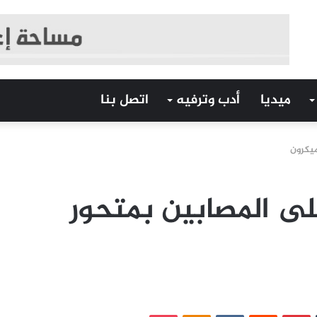
ميديا
أدب وترفيه
اتصل بنا
يكرون
 المصابين بمتحور
‏Tumblr
بينتيريست
‏Reddit
‏VKontakte
Odnoklassniki
بوكيت