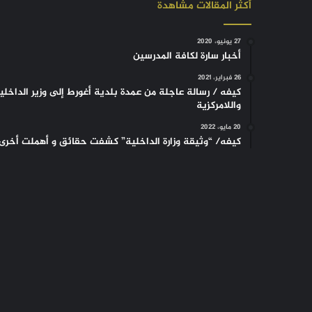
أكثر المقالات مشاهدة
27 يونيو، 2020
أخبار سارة لكافة المدرسين
26 فبراير، 2021
كيفه / رسالة عاجلة من عمدة بلدية أغورط إلى وزير الداخلي
واللامركزية
20 مايو، 2022
كيفه/ “وثيقة وزارة الداخلية” كشفت حقائق و أهملت أخرى