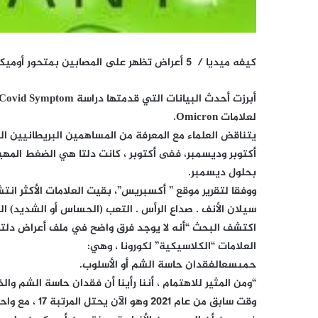
كيفه ميديا / 5 أعراض تظهر على المصابين بمتحور أوميكرون
لعلامات Omicron.
بحلول ديسمبر.
ووفقا لتقرير موقع ” أكسبريس”، بقيت العلامات الأكثر انتش
سيلان الأنف . صداع الرأس . التعب (الحساس أو الشديد) ا
العلامات “الكلاسيكية” لكورونا ، وهي:
حمىسعالفقدان حاسة الشم أو الأسلوب.
“ومن المثير للاهتمام ، أننا رأينا أن فقدان حاسة الشم و
وقت سابق من عام 2021 وهو الآن يحتل المرتبة 17 ، مع واحد فقط من كل خمسة أشخاص يعاني منه.”