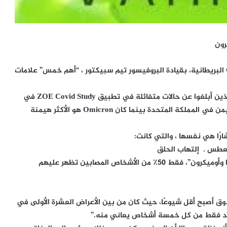
أبرزت أحدث البيانات التي قدمتها دراسة Covid Symptom البريطانية، بقيادة البروفيسور تيم سبيكتور ، “أهم خمس” علامات
يتناقض العلماء مع المعرفة من المساهمين البريطانيين الذين أبلغوا عن حالات متفائلة في تطبيق ZOE Covid Study في
أكتوبر وديسمبر، ففى أكتوبر ، كانت دلتا هي الضغط المهيمن في المملكة المتحدة بينما كان Omicron هو الأكثر هيمنة
ارًا هي نفسها ، والتي كانت:
لعطس . إلتهاب الحلق
اكتشف البحث “أنه لا يوجد فرق واضح في ملف أعراض دلتا وأوميكرون”، فقط 50٪ من الأشخاص المصابين تظهر عليهم
الذوق أصبح أقل شيوعًا، حيث كان من بين الأعراض العشرة الأولى في