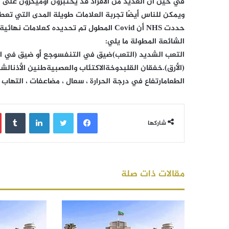
في حين أن العديد من الأفراد قد يختبرون أوميكرون على أنه
ويمكن للناس أيضًا تجربة العلامات طويلة المدى التي تعطل حياتهم 
حددت NHS أن Covid المطول تم تحديده كعلا
الشائعة المطولة ما يلي:
التعب الشديد (التعب)ضيق في التنفسوجع أو ضيق في الصد
(الأرق).خفقان القلبدوخةالاكتئاب والعصبيةطنين الأذنالشعو
الطعامارتفاع في درجة الحرارة ، سعال ، مضاعفات ، التهاب
فيسبوك
تويتر
لينكدإن
‏Tumblr
شاركها
مقالات ذات صلة