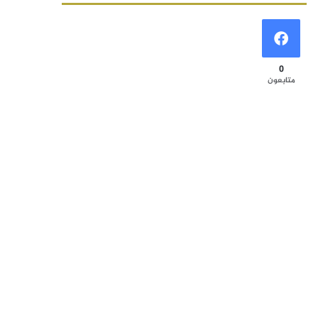
0
متابعون