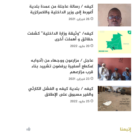
كيفه / رسالة عاجلة من عمدة بلدية
أغورط إلى وزير الداخلية واللامركزية
26 فبراير، 2021
كيفه/ “وثيقة وزارة الداخلية” كشفت
حقائق و أهملت أخرى
20 مايو، 2022
عاجل / مزارعون ووجهاء من (آدوابه
)مكطع أسفيرة يرفضون تشييد بناء
قرب مزارعهم
23 فبراير، 2021
كيفه / بلدية كيفه و الفشل الكارثي
والغير مسبوق على الإطلاق
25 مايو، 2022
إتبعنا