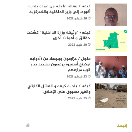
كيفه / رسالة عاجلة من عمدة بلدية
أغورط إلى وزير الداخلية واللامركزية
26 فبراير، 2021
كيفه/ “وثيقة وزارة الداخلية” كشفت
حقائق و أهملت أخرى
20 مايو، 2022
عاجل / مزارعون ووجهاء من (آدوابه
)مكطع أسفيرة يرفضون تشييد بناء
قرب مزارعهم
23 فبراير، 2021
كيفه / بلدية كيفه و الفشل الكارثي
والغير مسبوق على الإطلاق
25 مايو، 2022
إتبعنا