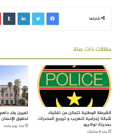
فيسبوك
تويتر
لينكدإن
‏Tumblr
شاركها
مقالات ذات صلة
الشرطة الوطنية تتمكن من تفكيك
تعيين ولد داهي 
شبكة إجرامية لتهريب و ترويج المخدرات
لحقوق الإنسان
بمدينة نواذيبو
منذ يوم واحد
منذ 8 ساعات