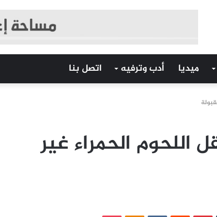
ميديا
أدب وترفيه
اتصل بنا
قبولة
ل اللحوم الحمراء غير
‏Tumblr
بينتيريست
‏Reddit
‏VKontakte
Odnoklassniki
بوكيت