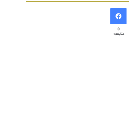
0
متابعون