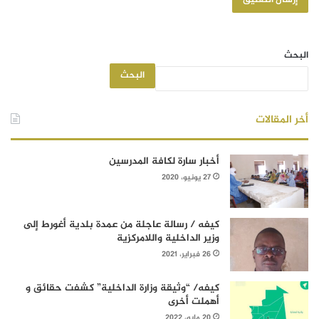
البحث
البحث
أخر المقالات
أخبار سارة لكافة المدرسين
27 يونيو، 2020
كيفه / رسالة عاجلة من عمدة بلدية أغورط إلى
وزير الداخلية واللامركزية
26 فبراير، 2021
كيفه/ “وثيقة وزارة الداخلية” كشفت حقائق و
أهملت أخرى
20 مايو، 2022