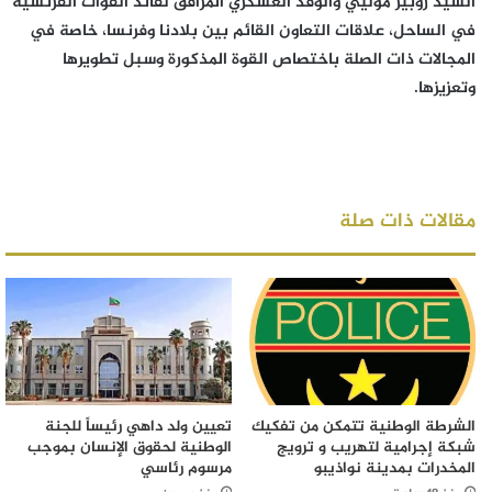
السيد روبير موليي والوفد العسكري المرافق لقائد القوات الفرنسية
في الساحل، علاقات التعاون القائم بين بلادنا وفرنسا، خاصة في
المجالات ذات الصلة باختصاص القوة المذكورة وسبل تطويرها
وتعزيزها.
مقالات ذات صلة
الشرطة الوطنية تتمكن من تفكيك
تعيين ولد داهي رئيساً للجنة
شبكة إجرامية لتهريب و ترويج
الوطنية لحقوق الإنسان بموجب
المخدرات بمدينة نواذيبو
مرسوم رئاسي