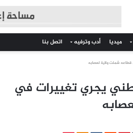
ميديا
أدب وترفيه
اتصل بنا
 قطاعه شملت ولاية لعصابه
وطني يجري تغييرات في
عصابه
‏Tumblr
بينتيريست
‏Reddit
‏VKontakte
Odnoklassniki
بوكيت