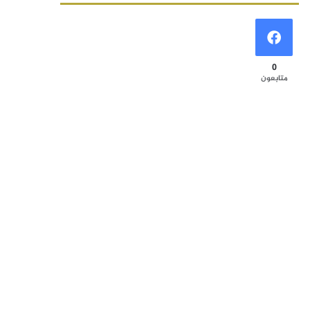
0
متابعون