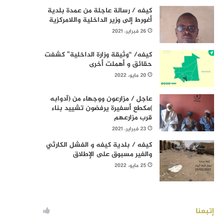
كيفه / رسالة عاجلة من عمدة بلدية
أغورط إلى وزير الداخلية واللامركزية
26 فبراير، 2021
كيفه/ “وثيقة وزارة الداخلية” كشفت
حقائق و أهملت أخرى
20 مايو، 2022
عاجل / مزارعون ووجهاء من (آدوابه
)مكطع أسفيرة يرفضون تشييد بناء
قرب مزارعهم
23 فبراير، 2021
كيفه / بلدية كيفه و الفشل الكارثي
والغير مسبوق على الإطلاق
25 مايو، 2022
إتبعنا