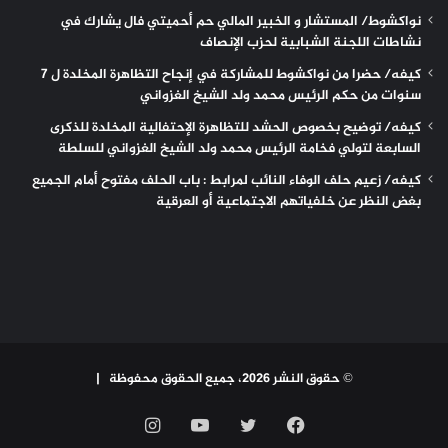
نواكشوط/ المستشار و الخبير المالي حم أحميتي فال يشارك في
نشاطات اللجنة الشبابية لحزب الإنصاف
كيفه/ حضرا من نواكشوط للمشاركة في إنجاح التظاهرة المخلدة ل 7
سنوات من حكم الرئيس محمد ولد الشيخ الغزواني
كيفه/ توضيح بخصوص الحشد للتظاهرة الإحتفالية المخلدة للذكرى
السابعة لتولي فخامة الرئيس محمد ولد الشيخ الغزواني للسلطة
كيفه/ زعيم حلف الوفاء النائب لمرابط : باب الحلف مفتوح أمام الجميع
بغض النظر عن خلفياتهم الاجتماعية أو العرقية
© حقوق النشر 2026، جميع الحقوق محفوظة |
فيسبوك
تويتر
يوتيوب
انستقرام