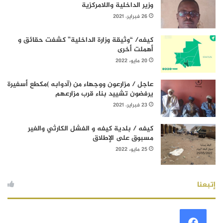
وزير الداخلية واللامركزية
26 فبراير، 2021
كيفه/ “وثيقة وزارة الداخلية” كشفت حقائق و
أهملت أخرى
20 مايو، 2022
عاجل / مزارعون ووجهاء من (آدوابه )مكطع أسفيرة
يرفضون تشييد بناء قرب مزارعهم
23 فبراير، 2021
كيفه / بلدية كيفه و الفشل الكارثي والغير
مسبوق على الإطلاق
25 مايو، 2022
إتبعنا