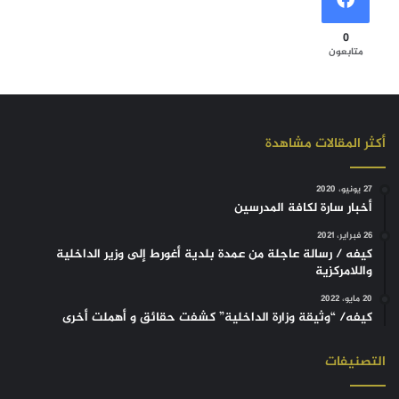
0
متابعون
أكثر المقالات مشاهدة
27 يونيو، 2020
أخبار سارة لكافة المدرسين
26 فبراير، 2021
كيفه / رسالة عاجلة من عمدة بلدية أغورط إلى وزير الداخلية
واللامركزية
20 مايو، 2022
كيفه/ “وثيقة وزارة الداخلية” كشفت حقائق و أهملت أخرى
التصنيفات