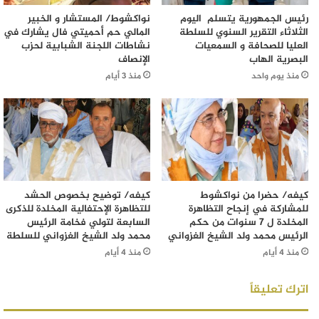
رئيس الجمهورية يتسلم اليوم
نواكشوط/ المستشار و الخبير
الثلاثاء التقرير السنوي للسلطة
المالي حم أحميتي فال يشارك في
العليا للصحافة و السمعيات
نشاطات اللجنة الشبابية لحزب
البصرية الهاب
الإنصاف
منذ يوم واحد
منذ 3 أيام
كيفه/ حضرا من نواكشوط
كيفه/ توضيح بخصوص الحشد
للمشاركة في إنجاح التظاهرة
للتظاهرة الإحتفالية المخلدة للذكرى
المخلدة ل 7 سنوات من حكم
السابعة لتولي فخامة الرئيس
الرئيس محمد ولد الشيخ الغزواني
محمد ولد الشيخ الغزواني للسلطة
منذ 4 أيام
منذ 4 أيام
اترك تعليقاً