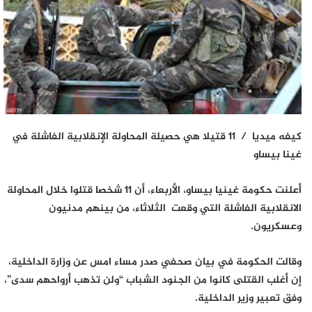
كيفه ميديا / 11 قتيلا هي حصيلة المحاولة الإنقلابية الفاشلة في
غينا بيساو
أعلنت حكومة غينيا بيساو، الأربعاء، أن 11 شخصا قتلوا خلال المحاولة
الانقلابية الفاشلة التي وقعت الثلاثاء، من بينهم مدنيون
وعسكريون.
وقالت الحكومة في بيان صحفي صدر مساء امس عن وزارة الداخلية،
إن أغلب القتلى كانوا من الجنود الشباب “ولن تذهب أرواحهم سدى”،
وفق تعبير وزير الداخلية.