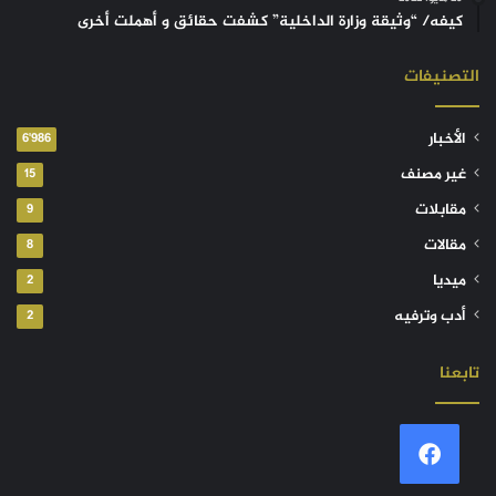
كيفه/ “وثيقة وزارة الداخلية” كشفت حقائق و أهملت أخرى
التصنيفات
الأخبار
6٬986
غير مصنف
15
مقابلات
9
مقالات
8
ميديا
2
أدب وترفيه
2
تابعنا