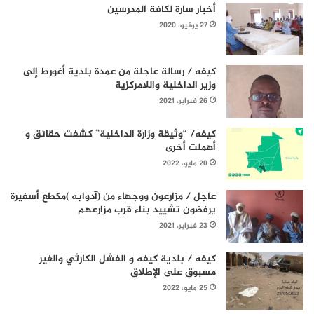
أخبار سارة لكافة المدرسين
27 يونيو، 2020
كيفه / رسالة عاجلة من عمدة بلدية أغورط إلى
وزير الداخلية واللامركزية
26 فبراير، 2021
كيفه/ “وثيقة وزارة الداخلية” كشفت حقائق و
أهملت أخرى
20 مايو، 2022
عاجل / مزارعون ووجهاء من (آدوابه )مكطع أسفيرة
يرفضون تشييد بناء قرب مزارعهم
23 فبراير، 2021
كيفه / بلدية كيفه و الفشل الكارثي والغير
مسبوق على الإطلاق
25 مايو، 2022