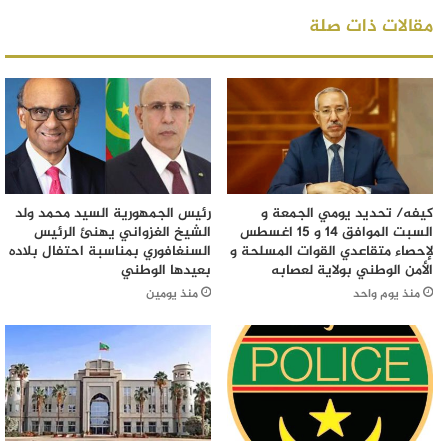
مقالات ذات صلة
كيفه/ تحديد يومي الجمعة و
رئيس الجمهورية السيد محمد ولد
السبت الموافق 14 و 15 اغسطس
الشيخ الغزواني يهنئ الرئيس
لإحصاء متقاعدي القوات المسلحة و
السنغافوري بمناسبة احتفال بلاده
الأمن الوطني بولاية لعصابه
بعيدها الوطني
منذ يوم واحد
منذ يومين