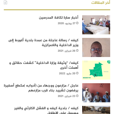
أخر المقالات
أخبار سارة لكافة المدرسين
27 يونيو، 2020
كيفه / رسالة عاجلة من عمدة بلدية أغورط إلى
وزير الداخلية واللامركزية
26 فبراير، 2021
كيفه/ “وثيقة وزارة الداخلية” كشفت حقائق و
أهملت أخرى
20 مايو، 2022
عاجل / مزارعون ووجهاء من (آدوابه )مكطع أسفيرة
يرفضون تشييد بناء قرب مزارعهم
23 فبراير، 2021
كيفه / بلدية كيفه و الفشل الكارثي والغير
مسبوق على الإطلاق