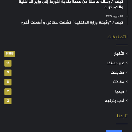
كيفه / رسالة عاجلة من عمدة بلدية أغورط إلى وزير الداخلية
واللامركزية
20 مايو، 2022
كيفه/ “وثيقة وزارة الداخلية” كشفت حقائق و أهملت أخرى
التصنيفات
الأخبار
6٬988
غير مصنف
15
مقابلات
9
مقالات
8
ميديا
2
أدب وترفيه
2
تابعنا