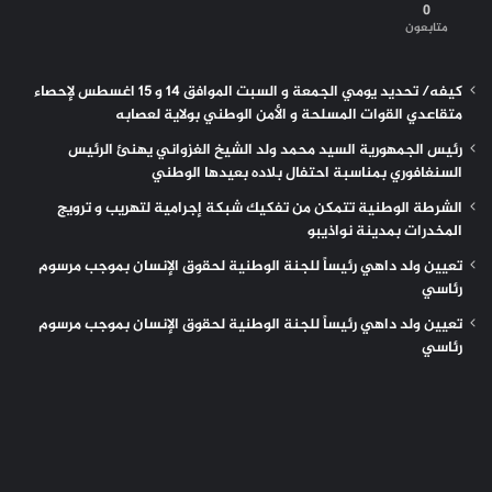
0
متابعون
كيفه/ تحديد يومي الجمعة و السبت الموافق 14 و 15 اغسطس لإحصاء
متقاعدي القوات المسلحة و الأمن الوطني بولاية لعصابه
رئيس الجمهورية السيد محمد ولد الشيخ الغزواني يهنئ الرئيس
السنغافوري بمناسبة احتفال بلاده بعيدها الوطني
الشرطة الوطنية تتمكن من تفكيك شبكة إجرامية لتهريب و ترويج
المخدرات بمدينة نواذيبو
تعيين ولد داهي رئيساً للجنة الوطنية لحقوق الإنسان بموجب مرسوم
رئاسي
تعيين ولد داهي رئيساً للجنة الوطنية لحقوق الإنسان بموجب مرسوم
رئاسي