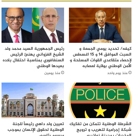
كيفه/ تحديد يومي الجمعة و
رئيس الجمهورية السيد محمد ولد
السبت الموافق 14 و 15 اغسطس
الشيخ الغزواني يهنئ الرئيس
لإحصاء متقاعدي القوات المسلحة و
السنغافوري بمناسبة احتفال بلاده
الأمن الوطني بولاية لعصابه
بعيدها الوطني
منذ يوم واحد
منذ يومين
الشرطة الوطنية تتمكن من تفكيك
تعيين ولد داهي رئيساً للجنة
شبكة إجرامية لتهريب و ترويج
الوطنية لحقوق الإنسان بموجب
المخدرات بمدينة نواذيبو
مرسوم رئاسي