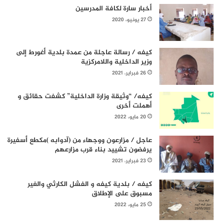
أخبار سارة لكافة المدرسين
27 يونيو، 2020
كيفه / رسالة عاجلة من عمدة بلدية أغورط إلى
وزير الداخلية واللامركزية
26 فبراير، 2021
كيفه/ “وثيقة وزارة الداخلية” كشفت حقائق و
أهملت أخرى
20 مايو، 2022
عاجل / مزارعون ووجهاء من (آدوابه )مكطع أسفيرة
يرفضون تشييد بناء قرب مزارعهم
23 فبراير، 2021
كيفه / بلدية كيفه و الفشل الكارثي والغير
مسبوق على الإطلاق
25 مايو، 2022