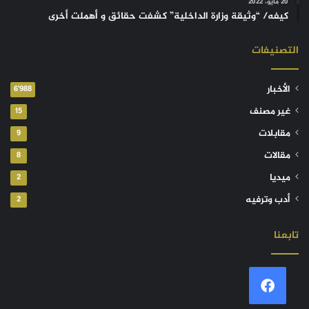
20 مايو، 2022
كيفه/ “وثيقة وزارة الداخلية” كشفت حقائق و أهملت أخرى
التصنيفات
الأخبار
6٬988
غير مصنف
15
مقابلات
9
مقالات
8
ميديا
2
أدب وترفيه
2
تابعنا