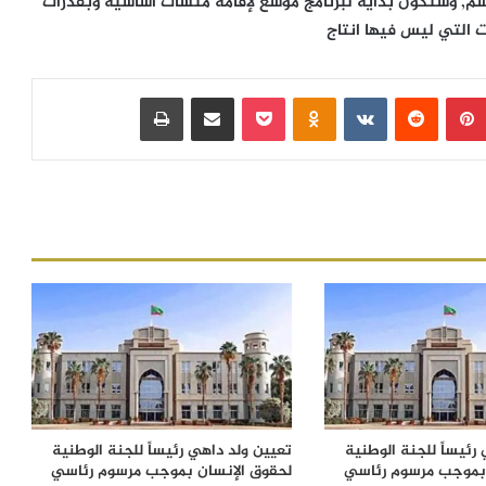
سم, وستكون بداية لبرنامج موسع لإقامة منشآت أساسية وبقدرات
 التي ليس فيها انتاج
بينتيريست
‏Reddit
‏VKontakte
Odnoklassniki
بوكيت
مشاركة عبر البريد
طباعة
رئيساً للجنة الوطنية
تعيين ولد داهي رئيساً للجنة الوطنية
 بموجب مرسوم رئاسي
لحقوق الإنسان بموجب مرسوم رئاسي