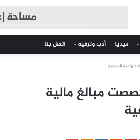
ميديا
أدب وترفيه
اتصل بنا
ة الزراعية الصيفية
 خصصت مبالغ مالية
ية
‏Tumblr
بينتيريست
‏Reddit
‏VKontakte
Odnoklassniki
بوكيت