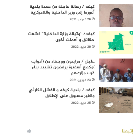
كيفه / رسالة عاجلة من عمدة بلدية
أغورط إلى وزير الداخلية واللامركزية
26 فبراير، 2021
كيفه/ “وثيقة وزارة الداخلية” كشفت
حقائق و أهملت أخرى
20 مايو، 2022
عاجل / مزارعون ووجهاء من (آدوابه
)مكطع أسفيرة يرفضون تشييد بناء
قرب مزارعهم
23 فبراير، 2021
كيفه / بلدية كيفه و الفشل الكارثي
والغير مسبوق على الإطلاق
25 مايو، 2022
إتبعنا