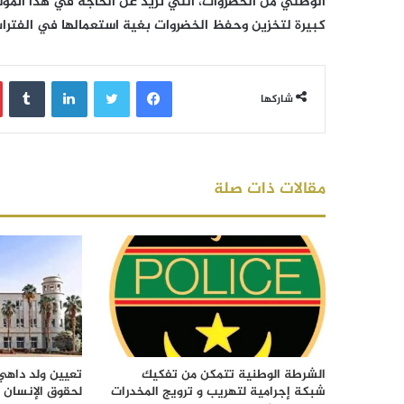
الوطني من الخضروات، التي تزيد عن الحاجة في هذا المو
كبيرة لتخزين وحفظ الخضروات بغية استعمالها في الفترات
فيسبوك
تويتر
لينكدإن
‏Tumblr
شاركها
مقالات ذات صلة
الشرطة الوطنية تتمكن من تفكيك
تعيين ولد داهي 
شبكة إجرامية لتهريب و ترويج المخدرات
لحقوق الإنسان