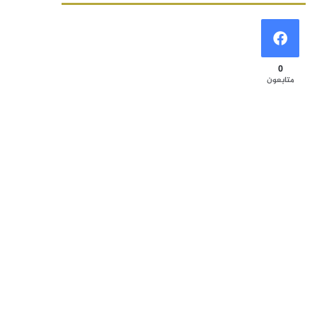
0
متابعون