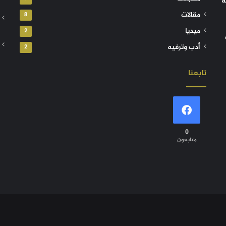
ة
مقالات
8
ميديا
2
أدب وترفيه
2
تابعنا
0
متابعون