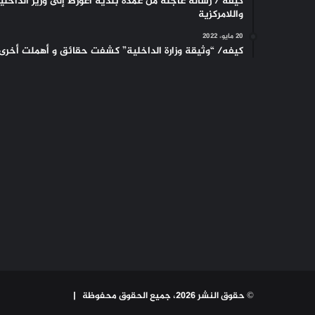
كيفه / رسالة عاجلة من عمدة بلدية أغورط إلى وزير الداخلي
واللامركزية
20 مايو، 2022
كيفه/ “وثيقة وزارة الداخلية” كشفت حقائق و أهملت أخرى
© حقوق النشر 2026، جميع الحقوق محفوظة |