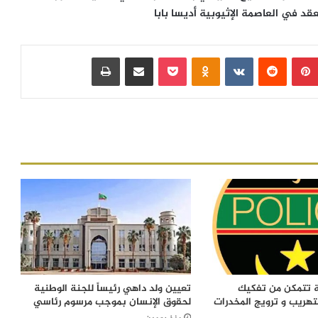
نعقد في العاصمة الإثيوبية أديسا بابا
بينتيريست
‏Reddit
‏VKontakte
Odnoklassniki
بوكيت
مشاركة عبر البريد
طباعة
ة تتمكن من تفكيك
تعيين ولد داهي رئيساً للجنة الوطنية
تهريب و ترويج المخدرات
لحقوق الإنسان بموجب مرسوم رئاسي