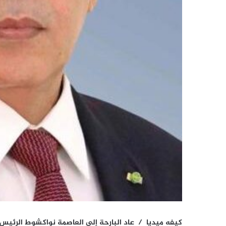
كيفه ميديا / عاد البارحة إلى العاصمة نواكشوط الرئيس 