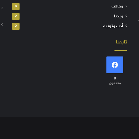
مقالات
8
ميديا
2
أدب وترفيه
2
تابعنا
0
متابعون