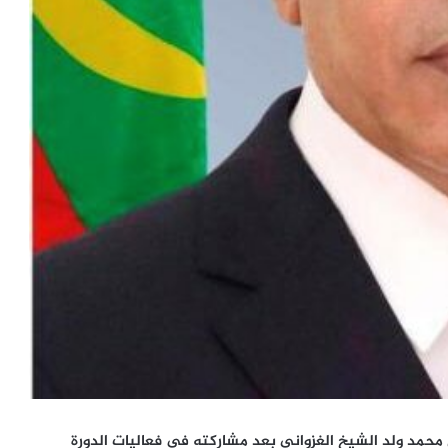
محمد ولد الشيخ الغزواني بعد مشاركته في فعاليات الدورة