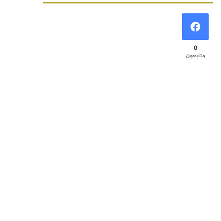
0
متابعون