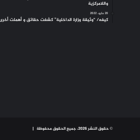
واللامركزية
20 مايو، 2022
كيفه/ “وثيقة وزارة الداخلية” كشفت حقائق و أهملت أخرى
© حقوق النشر 2026، جميع الحقوق محفوظة |