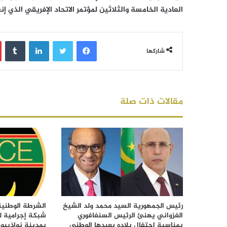
العادية الخامسة والثلاثين لمؤتمر الاتحاد الإفريقي الذي إ
فيسبوك
تويتر
لينكدإن
‏Tumblr
شاركها
مقالات ذات صلة
رئيس الجمهورية السيد محمد ولد الشيخ
الشرطة الوطني
الغزواني يهنئ الرئيس السنغافوري
شبكة إجرامية ل
بمناسبة احتفال بلاده بعيدها الوطني
بمدينة نواذيبو