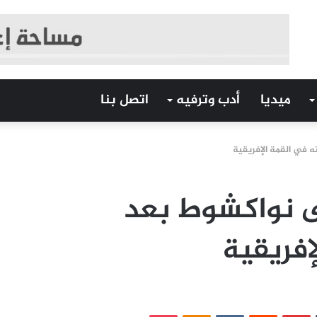
ميديا
أدب وترفيه
اتصل بنا
ه في القمة الإفريقية
لى نواكشوط بعد
إفريقية
‏Tumblr
بينتيريست
‏Reddit
‏VKontakte
Odnoklassniki
بوكيت