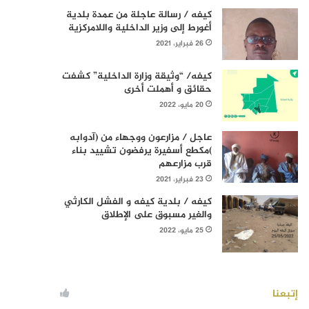
كيفه / رسالة عاجلة من عمدة بلدية
أغورط إلى وزير الداخلية واللامركزية
26 فبراير، 2021
كيفه/ “وثيقة وزارة الداخلية” كشفت
حقائق و أهملت أخرى
20 مايو، 2022
عاجل / مزارعون ووجهاء من (آدوابه
)مكطع أسفيرة يرفضون تشييد بناء
قرب مزارعهم
23 فبراير، 2021
كيفه / بلدية كيفه و الفشل الكارثي
والغير مسبوق على الإطلاق
25 مايو، 2022
إتبعنا