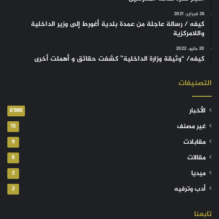
26 فبراير، 2021
كيفه / رسالة عاجلة من عمدة بلدية أغورط إلى وزير الداخلية
واللامركزية
20 مايو، 2022
كيفه/ “وثيقة وزارة الداخلية” كشفت حقائق و أهملت أخرى
التصنيفات
الأخبار
6٬986
غير مصنف
15
مقابلات
9
مقالات
8
ميديا
2
أدب وترفيه
2
تابعنا