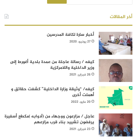
أخر المقالات
أخبار سارة لكافة المدرسين
27 يونيو، 2020
كيفه / رسالة عاجلة من عمدة بلدية أغورط إلى
وزير الداخلية واللامركزية
26 فبراير، 2021
كيفه/ “وثيقة وزارة الداخلية” كشفت حقائق و
أهملت أخرى
20 مايو، 2022
عاجل / مزارعون ووجهاء من (آدوابه )مكطع أسفيرة
يرفضون تشييد بناء قرب مزارعهم
23 فبراير، 2021