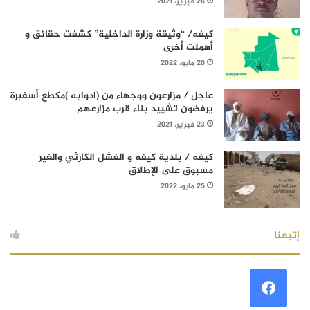
26 فبراير، 2021
كيفه/ “وثيقة وزارة الداخلية” كشفت حقائق و
أهملت أخرى
20 مايو، 2022
عاجل / مزارعون ووجهاء من (آدوابه )مكطع أسفيرة
يرفضون تشييد بناء قرب مزارعهم
23 فبراير، 2021
كيفه / بلدية كيفه و الفشل الكارثي والغير
مسبوق على الإطلاق
25 مايو، 2022
إتبعنا