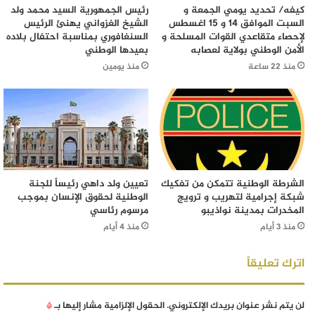
كيفه/ تحديد يومي الجمعة و
رئيس الجمهورية السيد محمد ولد
السبت الموافق 14 و 15 اغسطس
الشيخ الغزواني يهنئ الرئيس
لإحصاء متقاعدي القوات المسلحة و
السنغافوري بمناسبة احتفال بلاده
الأمن الوطني بولاية لعصابه
بعيدها الوطني
منذ 22 ساعة
منذ يومين
الشرطة الوطنية تتمكن من تفكيك
تعيين ولد داهي رئيساً للجنة
شبكة إجرامية لتهريب و ترويج
الوطنية لحقوق الإنسان بموجب
المخدرات بمدينة نواذيبو
مرسوم رئاسي
منذ 3 أيام
منذ 4 أيام
اترك تعليقاً
لن يتم نشر عنوان بريدك الإلكتروني.
الحقول الإلزامية مشار إليها بـ
*