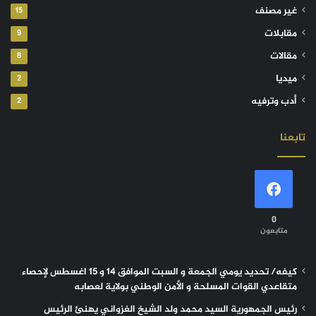
غير مصنف
15
مقابلات
9
مقالات
8
ميديا
2
أدب وترفيه
2
تابعنا
0
متابعون
كيفه/ تحديد يومي الجمعة و السبت الموافق 14 و 15 اغسطس لإحصاء
متقاعدي القوات المسلحة و الأمن الوطني بولاية لعصابه
رئيس الجمهورية السيد محمد ولد الشيخ الغزواني يهنئ الرئيس