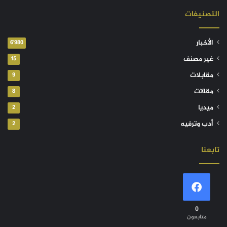
التصنيفات
الأخبار
6٬980
غير مصنف
15
مقابلات
9
مقالات
8
ميديا
2
أدب وترفيه
2
تابعنا
0
متابعون