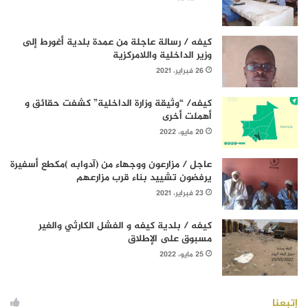
كيفه / رسالة عاجلة من عمدة بلدية أغورط إلى
وزير الداخلية واللامركزية
26 فبراير، 2021
كيفه/ “وثيقة وزارة الداخلية” كشفت حقائق و
أهملت أخرى
20 مايو، 2022
عاجل / مزارعون ووجهاء من (آدوابه )مكطع أسفيرة
يرفضون تشييد بناء قرب مزارعهم
23 فبراير، 2021
كيفه / بلدية كيفه و الفشل الكارثي والغير
مسبوق على الإطلاق
25 مايو، 2022
إتبعنا