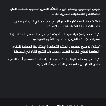
رئيس الجمهورية يتسلم اليوم الثلاثاء التقرير السنوي للسلطة العليا
للصحافة و السمعيات البصرية الهاب
نواكشوط/ المستشار و الخبير المالي حم أحميتي فال يشارك في
نشاطات اللجنة الشبابية لحزب الإنصاف
كيفه/ حضرا من نواكشوط للمشاركة في إنجاح التظاهرة المخلدة ل 7
سنوات من حكم الرئيس محمد ولد الشيخ الغزواني
كيفه/ توضيح بخصوص الحشد للتظاهرة الإحتفالية المخلدة للذكرى
السابعة لتولي فخامة الرئيس محمد ولد الشيخ الغزواني للسلطة
كيفه/ زعيم حلف الوفاء النائب لمرابط : باب الحلف مفتوح أمام الجميع
بغض النظر عن خلفياتهم الاجتماعية أو العرقية