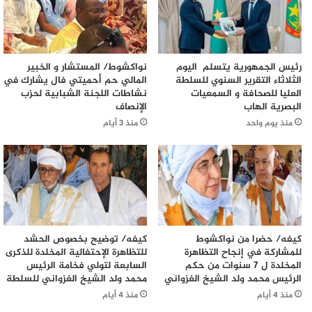
رئيس الجمهورية يتسلم اليوم
نواكشوط/ المستشار و الخبير
الثلاثاء التقرير السنوي للسلطة
المالي حم أحميتي فال يشارك في
العليا للصحافة و السمعيات
نشاطات اللجنة الشبابية لحزب
البصرية الهاب
الإنصاف
منذ يوم واحد
منذ 3 أيام
كيفه/ حضرا من نواكشوط
كيفه/ توضيح بخصوص الحشد
للمشاركة في إنجاح التظاهرة
للتظاهرة الإحتفالية المخلدة للذكرى
المخلدة ل 7 سنوات من حكم
السابعة لتولي فخامة الرئيس
الرئيس محمد ولد الشيخ الغزواني
محمد ولد الشيخ الغزواني للسلطة
منذ 4 أيام
منذ 4 أيام