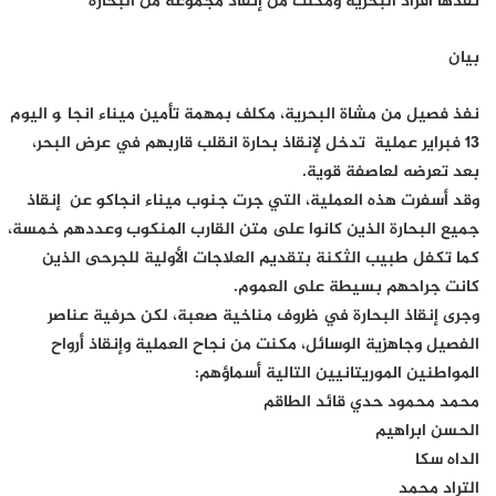
نفذها أفراد البحرية ومكنت من إنقاذ مجموعة من البحارة
بيان
نفذ فصيل من مشاة البحرية، مكلف بمهمة تأمين ميناء انجاگو اليوم
13 فبراير عملية تدخل لإنقاذ بحارة انقلب قاربهم في عرض البحر،
بعد تعرضه لعاصفة قوية.
وقد أسفرت هذه العملية، التي جرت جنوب ميناء انجاكو عن إنقاذ
جميع البحارة الذين كانوا على متن القارب المنكوب وعددهم خمسة،
كما تكفل طبيب الثكنة بتقديم العلاجات الأولية للجرحى الذين
كانت جراحهم بسيطة على العموم.
وجرى إنقاذ البحارة في ظروف مناخية صعبة، لكن حرفية عناصر
الفصيل وجاهزية الوسائل، مكنت من نجاح العملية وإنقاذ أرواح
المواطنين الموريتانيين التالية أسماؤهم:
محمد محمود حدي قائد الطاقم
الحسن ابراهيم
الداه سكا
التراد محمد