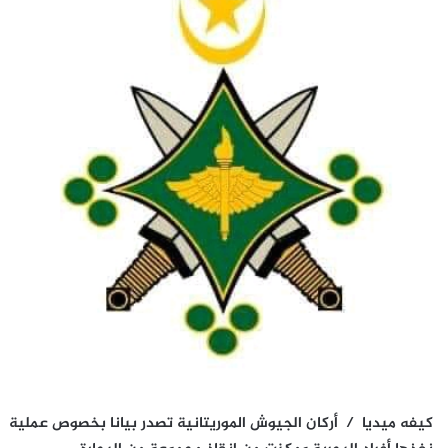
كيفه ميديا / أركان الجيوش الموريتانية تصدر بيانا بخصوص عملية