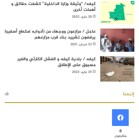
كيفه/ “وثيقة وزارة الداخلية” كشفت حقائق و
أهملت أخرى
20 مايو، 2022
عاجل / مزارعون ووجهاء من (آدوابه )مكطع أسفيرة
يرفضون تشييد بناء قرب مزارعهم
23 فبراير، 2021
كيفه / بلدية كيفه و الفشل الكارثي والغير
مسبوق على الإطلاق
25 مايو، 2022
إتبعنا
0
متابعون