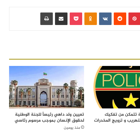
بينتيريست
‏Reddit
‏VKontakte
Odnoklassniki
بوكيت
مشاركة عبر البريد
طباعة
ة تتمكن من تفكيك
تعيين ولد داهي رئيساً للجنة الوطنية
تهريب و ترويج المخدرات
لحقوق الإنسان بموجب مرسوم رئاسي
منذ يومين