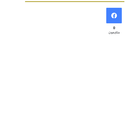
0
متابعون