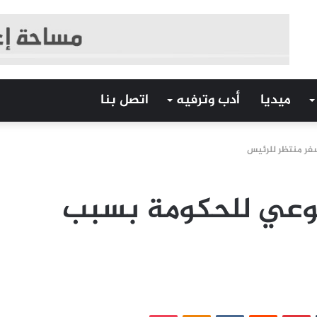
ميديا
أدب وترفيه
اتصل بنا
فر منتظر للرئيس
بوعي للحكومة بسبب
‏Tumblr
بينتيريست
‏Reddit
‏VKontakte
Odnoklassniki
بوكيت