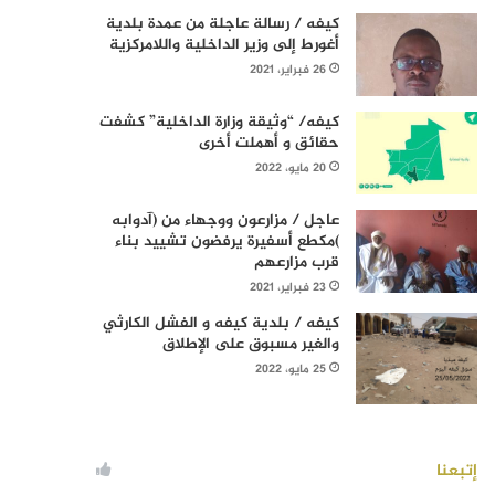
كيفه / رسالة عاجلة من عمدة بلدية
أغورط إلى وزير الداخلية واللامركزية
26 فبراير، 2021
كيفه/ “وثيقة وزارة الداخلية” كشفت
حقائق و أهملت أخرى
20 مايو، 2022
عاجل / مزارعون ووجهاء من (آدوابه
)مكطع أسفيرة يرفضون تشييد بناء
قرب مزارعهم
23 فبراير، 2021
كيفه / بلدية كيفه و الفشل الكارثي
والغير مسبوق على الإطلاق
25 مايو، 2022
إتبعنا