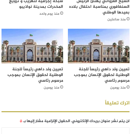
الشيخ الغزواني يهنئ الرئيس
شبكة إجرامية لتهريب و ترويج
السنغافوري بمناسبة احتفال بلاده
المخدرات بمدينة نواذيبو
بعيدها الوطني
منذ يوم واحد
منذ ساعتين
تعيين ولد داهي رئيساً للجنة
تعيين ولد داهي رئيساً للجنة
الوطنية لحقوق الإنسان بموجب
الوطنية لحقوق الإنسان بموجب
مرسوم رئاسي
مرسوم رئاسي
منذ يومين
منذ يومين
اترك تعليقاً
لن يتم نشر عنوان بريدك الإلكتروني.
الحقول الإلزامية مشار إليها بـ
*