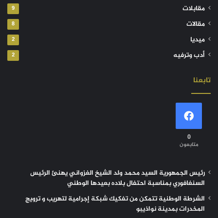
مقابلات
9
مقالات
8
ميديا
2
أدب وترفيه
2
تابعنا
0
متابعون
رئيس الجمهورية السيد محمد ولد الشيخ الغزواني يهنئ الرئيس
السنغافوري بمناسبة احتفال بلاده بعيدها الوطني
الشرطة الوطنية تتمكن من تفكيك شبكة إجرامية لتهريب و ترويج
المخدرات بمدينة نواذيبو