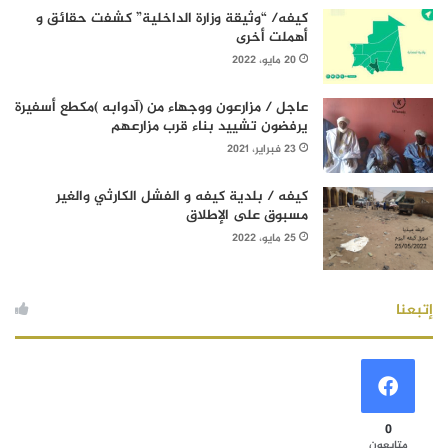
كيفه/ “وثيقة وزارة الداخلية” كشفت حقائق و
أهملت أخرى
20 مايو، 2022
عاجل / مزارعون ووجهاء من (آدوابه )مكطع أسفيرة
يرفضون تشييد بناء قرب مزارعهم
23 فبراير، 2021
كيفه / بلدية كيفه و الفشل الكارثي والغير
مسبوق على الإطلاق
25 مايو، 2022
إتبعنا
0
متابعون