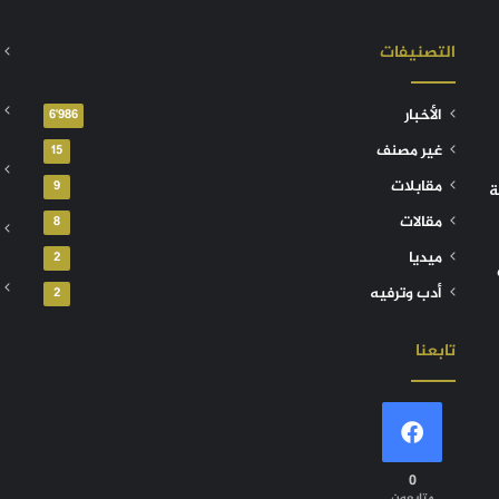
التصنيفات
الأخبار
6٬986
غير مصنف
15
مقابلات
9
ة
مقالات
8
ميديا
2
أدب وترفيه
2
تابعنا
0
متابعون