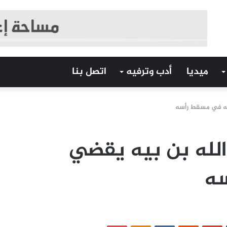
ميديا
أدب وترفيه
اتصل بنا
زته في مسقط رأسه
الله بن بيه يقضي
سه
‏Tumblr
بينتيريست
‏Reddit
‏VKontakte
Odnoklassniki
بوكيت