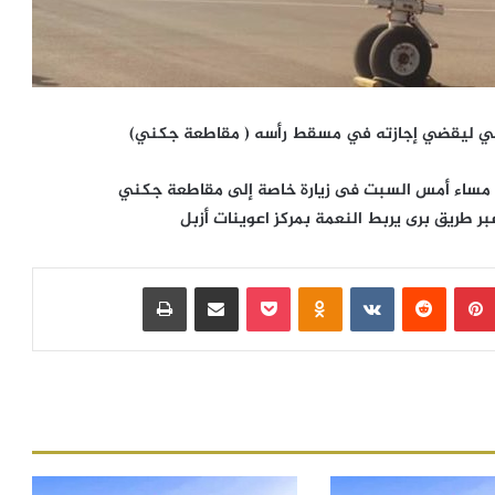
رقي ليقضي إجازته في مسقط رأسه ( مقاطعة جكني)
ى مساء أمس السبت فى زيارة خاصة إلى مقاطعة جكني
بر طريق برى يربط النعمة بمركز اعوينات أزبل
بينتيريست
‏Reddit
‏VKontakte
Odnoklassniki
بوكيت
مشاركة عبر البريد
طباعة