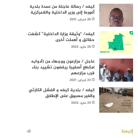
كيفه / رسالة عاجلة من عمدة بلدية
أغورط إلى وزير الداخلية واللامركزية
26 فبراير، 2021
كيفه/ “وثيقة وزارة الداخلية” كشفت
حقائق و أهملت أخرى
20 مايو، 2022
عاجل / مزارعون ووجهاء من (آدوابه
)مكطع أسفيرة يرفضون تشييد بناء
قرب مزارعهم
23 فبراير، 2021
كيفه / بلدية كيفه و الفشل الكارثي
والغير مسبوق على الإطلاق
25 مايو، 2022
إتبعنا