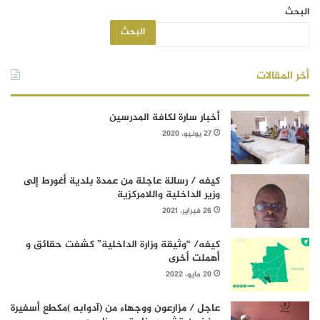
البحث
البحث
أخر المقالات
أخبار سارة لكافة المدرسين
27 يونيو، 2020
كيفه / رسالة عاجلة من عمدة بلدية أغورط إلى
وزير الداخلية واللامركزية
26 فبراير، 2021
كيفه/ “وثيقة وزارة الداخلية” كشفت حقائق و
أهملت أخرى
20 مايو، 2022
عاجل / مزارعون ووجهاء من (آدوابه )مكطع أسفيرة