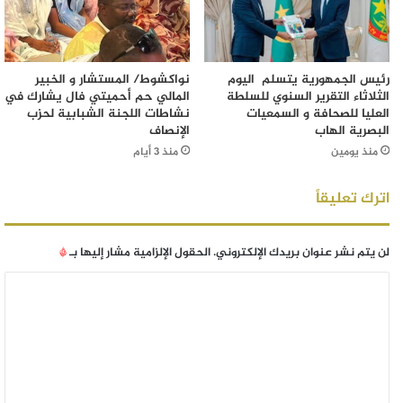
رئيس الجمهورية يتسلم اليوم
نواكشوط/ المستشار و الخبير
الثلاثاء التقرير السنوي للسلطة
المالي حم أحميتي فال يشارك في
العليا للصحافة و السمعيات
نشاطات اللجنة الشبابية لحزب
البصرية الهاب
الإنصاف
منذ يومين
منذ 3 أيام
اترك تعليقاً
لن يتم نشر عنوان بريدك الإلكتروني.
الحقول الإلزامية مشار إليها بـ
*