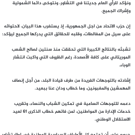
ونؤكد للرأي العام جديتنا في التشاور، ونتوخى دائما الشمولية
وإشراك الجميع.
إن حزب الاتحاد من اجل الجمهورية، إذ يستغرب هذا البيان، لاحتوائه
على سيل من المغالطات، وقلبه للحقائق التي يدركها الجميع ليؤكد:
تشبثه بالنتائج الكبيرة التي تحققت منذ سنتين لصالح الشعب
الموريتاني على كافة الأصعدة، رغم الظروف التي واكبت انتشار
الوباء.
إشادته بالتوجهات الفريدة من طرف قيادة البلد، من أجل إنصاف
المهمشين والمغبونين، وما خطاب ودان عنا ببعيد.
دعمه للتوجهات السامية في تمكين الشباب والنساء، وتقريب
خدمات الإدارة من المواطنين، لمن فاتهم خطاب الذكرى 61 لعيد
الاستقلال الوطني.
حرصه على أن تجتمع كل الأطياف السياسية الوطنية في إطار تشاور