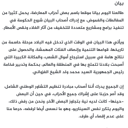
بيان
طالعنا اليوم بيانا موقعا باسم بعض أحزاب المعارضة، يحمل كثيرا من
المغالطات والغموض، مع إدراك أصحاب البيان شروع الحكومة في
تنفيذ برامج ومشاريع متعددة للتخفيف من آثار الغلاء ونقص الأمطار.
ويأتي هذا البيان في الوقت الذي تدخل فيه البلاد مرحلة حاسمة من
تاريخها، قوامها التنمية وإنصاف الفئات المهمشة، والحصول على
نتائج هامة في سبيل استرجاع أموال الشعب، والمكانة الكبيرة التي
أصبحت بلادنا تتمتع بها في المنطقة والعالم، بحكمة وتدبير فخامة
رئيس الجمهورية السيد محمد ولد الشيخ الغزواني.
إن الجميع يدرك أننا أصحاب مبادرة تنظيم التشاور الوطني الشامل،
وقد أصر حزبنا على إشراك جميع الأحزاب، في حين أن البعض
-حينها- كانت لديه نية بتجاوز البعض الآخر، ونحن من رفض ذلك،
واليوم يتكرر نفس السيناريو، وهو ما نسعى أيضا لرفضه، حرصا منا
على عدم إقصاء أي طرف.