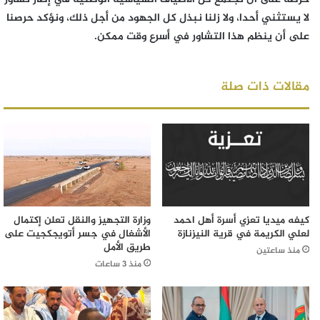
لا يستثني أحدا، ولا زلنا نبذل كل الجهود من أجل ذلك، ونؤكد حرصنا
على أن ينظم هذا التشاور في أسرع وقت ممكن.
مقالات ذات صلة
كيفه ميديا تعزي أسرة أهل احمد
وزارة التجهيز والنقل تعلن إكتمال
لعلي الكريمة في قرية النيزنازة
الأشغال في جسر أتويجكجيت على
طريق الأمل
منذ ساعتين
منذ 3 ساعات