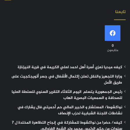
تابعنا
0
متابعون
كيفه ميديا تعزي أسرة أهل احمد لعلي الكريمة في قرية النيزنازة
وزارة التجهيز والنقل تعلن إكتمال الأشغال في جسر أتويجكجيت على
طريق الأمل
رئيس الجمهورية يتسلم اليوم الثلاثاء التقرير السنوي للسلطة العليا
للصحافة و السمعيات البصرية الهاب
نواكشوط/ المستشار و الخبير المالي حم أحميتي فال يشارك في
نشاطات اللجنة الشبابية لحزب الإنصاف
كيفه/ حضرا من نواكشوط للمشاركة في إنجاح التظاهرة المخلدة ل 7
سنوات من حكم الرئيس محمد ولد الشيخ الغزواني