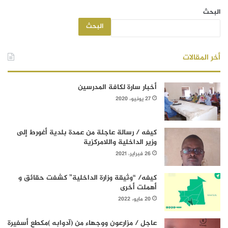
البحث
البحث
أخر المقالات
أخبار سارة لكافة المدرسين
27 يونيو، 2020
كيفه / رسالة عاجلة من عمدة بلدية أغورط إلى
وزير الداخلية واللامركزية
26 فبراير، 2021
كيفه/ “وثيقة وزارة الداخلية” كشفت حقائق و
أهملت أخرى
20 مايو، 2022
عاجل / مزارعون ووجهاء من (آدوابه )مكطع أسفيرة