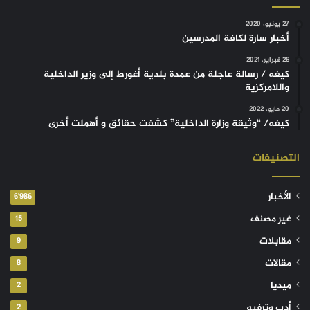
27 يونيو، 2020
أخبار سارة لكافة المدرسين
26 فبراير، 2021
كيفه / رسالة عاجلة من عمدة بلدية أغورط إلى وزير الداخلية
واللامركزية
20 مايو، 2022
كيفه/ “وثيقة وزارة الداخلية” كشفت حقائق و أهملت أخرى
التصنيفات
الأخبار
6٬986
غير مصنف
15
مقابلات
9
مقالات
8
ميديا
2
أدب وترفيه
2