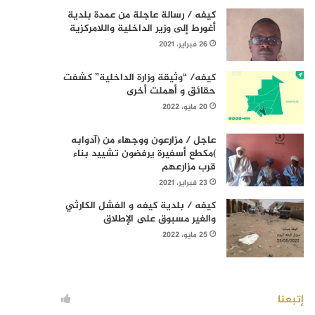
كيفه / رسالة عاجلة من عمدة بلدية
أغورط إلى وزير الداخلية واللامركزية
26 فبراير، 2021
كيفه/ “وثيقة وزارة الداخلية” كشفت
حقائق و أهملت أخرى
20 مايو، 2022
عاجل / مزارعون ووجهاء من (آدوابه
)مكطع أسفيرة يرفضون تشييد بناء
قرب مزارعهم
23 فبراير، 2021
كيفه / بلدية كيفه و الفشل الكارثي
والغير مسبوق على الإطلاق
25 مايو، 2022
إتبعنا