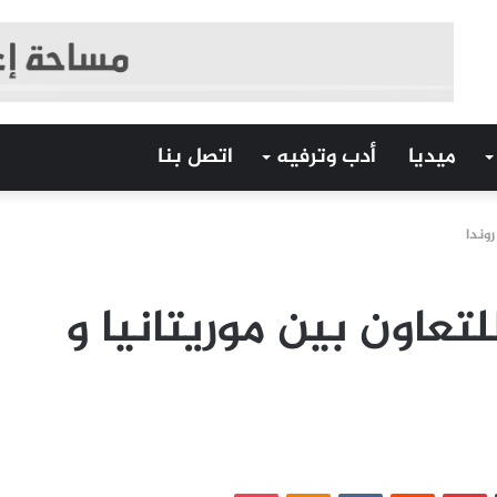
ميديا
أدب وترفيه
اتصل بنا
روندا
تعاون بين موريتانيا و
‏Tumblr
بينتيريست
‏Reddit
‏VKontakte
Odnoklassniki
بوكيت