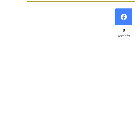
0
متابعون