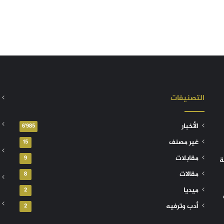
التصنيفات
الأخبار
6٬985
غير مصنف
15
مقابلات
9
ة
مقالات
8
ميديا
2
أدب وترفيه
2