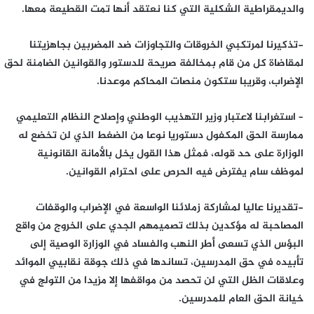
والديمقراطية الشكلية التي كنا نعتقد أنها تمت القطيعة معها.
-تذكيرنا لمرتكبي الخروقات والتجاوزات ضد المضربين بجاهزيتنا
لمقاضاة كل من قام بمخالفة صريحة للدستور والقوانين الضامنة لحق
الإضراب، وقريبا ستكون منصات المحاكم موعدنا.
– استغرابنا لاعتبار وزير التهذيب الوطني وإصلاح النظام التعليمي
ممارسة الحق المكفول دستوريا نوعا من الضغط الذي لن تخضع له
الوزارة على حد قوله، فمثل هذا القول يخل بالأمانة القانونية
لموظف سام يفترض فيه الحرص على احترام القوانين.
-تقديرنا عاليا لمشاركة زملائنا الواسعة في الإضراب والوقفات
المصاحبة له مؤكدين بذلك تصميمهم الجدي على الخروج من واقع
البؤس الذي تسعى أطر النهب والفساد في الوزارة الوصية إلى
تأبيده في حق المدرسين، تساندها في ذلك جوقة نقابيي الموائد
وعلاقات الظل التي لن تحصد من مواقفها إلا مزيدا من التولج في
خيانة الحق العام للمدرسين.