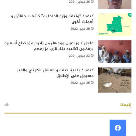
26 فبراير، 2021
كيفه/ “وثيقة وزارة الداخلية” كشفت حقائق و
أهملت أخرى
20 مايو، 2022
عاجل / مزارعون ووجهاء من (آدوابه )مكطع أسفيرة
يرفضون تشييد بناء قرب مزارعهم
23 فبراير، 2021
كيفه / بلدية كيفه و الفشل الكارثي والغير
مسبوق على الإطلاق
25 مايو، 2022
إتبعنا