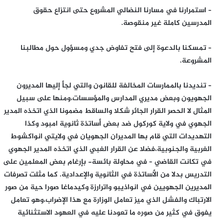
– استمرارنا في مسارنا النضالي المشروع حتى انتزاع حقوق
المدرسين كاملة غير منقوصة.
– تمسكنا بالدعوة إلى فتح تفاوض جدي ومسؤول حول مطالبنا
المشروعة.
– تنديدنا بالممارسات المخالفة للقانون والتي لجأ إليها المديرون
الجهويون وبعض مديري المدارس والمؤسسات،ومنها على سبيل
المثال لا الحصر القرار الجائر شكلا والساقط مضمونا الذي اتخذه المدير
الجهوي في ولاية كوركول ضد بعض أساتذة ثانوية امبود وكذا
التهديدات التي قام بها المديران الجهويان في ولايتي انواكشوط
الغربية والجنوبية،فضلا عن القرار الغبي الذي اتخذه المدير الجهوي
في تكانت القاضي – في محاولة بائسة- بإرغام بعض المعلمين على
التدريس بدلا من الأساتذة في الثانوية والإعدادية. كما مثلت تصرفات
المديرين الجهويين في انواذيبو واترارزة وكيدماغا صورا حية من صور
الارتباك والفشل الذي ميز تعامل الوزارة مع هذا الإضراب،وهو تعامل
يفوق في كثير من صوره ما تعودنا عليه في العهود الاستثنائية