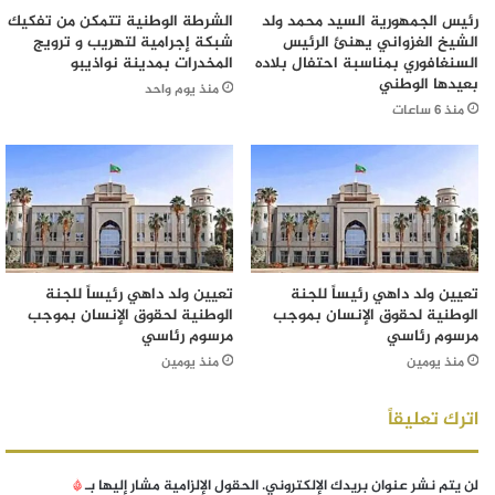
رئيس الجمهورية السيد محمد ولد
الشرطة الوطنية تتمكن من تفكيك
الشيخ الغزواني يهنئ الرئيس
شبكة إجرامية لتهريب و ترويج
السنغافوري بمناسبة احتفال بلاده
المخدرات بمدينة نواذيبو
بعيدها الوطني
منذ يوم واحد
منذ 6 ساعات
تعيين ولد داهي رئيساً للجنة
تعيين ولد داهي رئيساً للجنة
الوطنية لحقوق الإنسان بموجب
الوطنية لحقوق الإنسان بموجب
مرسوم رئاسي
مرسوم رئاسي
منذ يومين
منذ يومين
اترك تعليقاً
لن يتم نشر عنوان بريدك الإلكتروني.
الحقول الإلزامية مشار إليها بـ
*