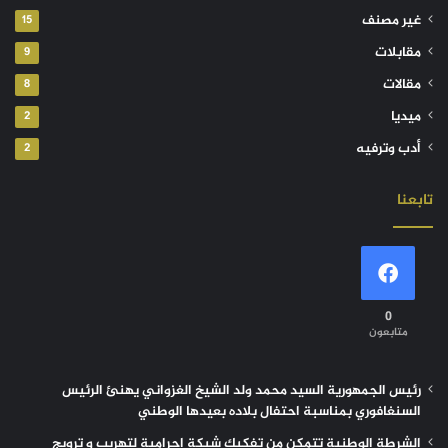
غير مصنف
15
مقابلات
9
مقالات
8
ميديا
2
أدب وترفيه
2
تابعنا
0
متابعون
رئيس الجمهورية السيد محمد ولد الشيخ الغزواني يهنئ الرئيس
السنغافوري بمناسبة احتفال بلاده بعيدها الوطني
الشرطة الوطنية تتمكن من تفكيك شبكة إجرامية لتهريب و ترويج