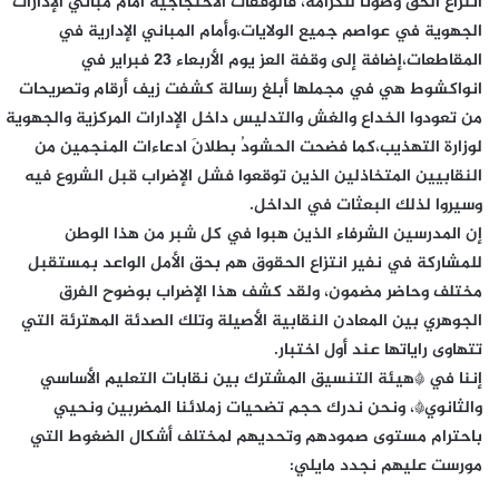
انتزاع الحق وصونا للكرامة، فالوقفات الاحتجاجية أمام مباني الإدارات
الجهوية في عواصم جميع الولايات،وأمام المباني الإدارية في
المقاطعات،إضافة إلى وقفة العز يوم الأربعاء 23 فبراير في
انواكشوط هي في مجملها أبلغ رسالة كشفت زيف أرقام وتصريحات
من تعودوا الخداع والغش والتدليس داخل الإدارات المركزية والجهوية
لوزارة التهذيب،كما فضحت الحشودُ بطلانَ ادعاءات المنجمين من
النقابيين المتخاذلين الذين توقعوا فشل الإضراب قبل الشروع فيه
وسيروا لذلك البعثات في الداخل.
إن المدرسين الشرفاء الذين هبوا في كل شبر من هذا الوطن
للمشاركة في نفير انتزاع الحقوق هم بحق الأمل الواعد بمستقبل
مختلف وحاضر مضمون، ولقد كشف هذا الإضراب بوضوح الفرق
الجوهري بين المعادن النقابية الأصيلة وتلك الصدئة المهترئة التي
تتهاوى راياتها عند أول اختبار.
إننا في *هيئة التنسيق المشترك بين نقابات التعليم الأساسي
والثانوي*، ونحن ندرك حجم تضحيات زملائنا المضربين ونحيي
باحترام مستوى صمودهم وتحديهم لمختلف أشكال الضغوط التي
مورست عليهم نجدد مايلي: