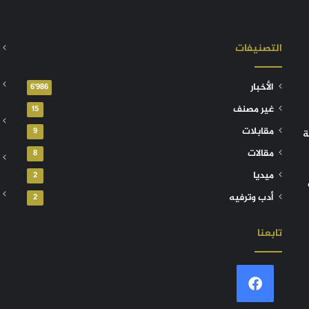
التصنيفات
الأخبار
6٬986
غير مصنف
15
مقابلات
9
ة
مقالات
8
ميديا
2
أدب وترفيه
2
تابعنا