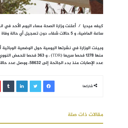
كيفه ميديا /
ساعة الماضية، و 5 حالات شفاء، دون تسجيل أي حالة وفاة لله الحمد.
عدد الإصابات منذ بدء الجائحة إلى 58632، ووصل عدد حالات الشفاء حتى اليوم 57602، بينما تم تسجيل 979 حالة وفاة
فيسبوك
تويتر
لينكدإن
‏Tumblr
شاركها
مقالات ذات صلة