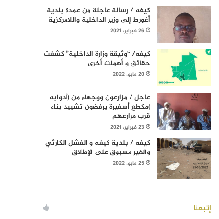
كيفه / رسالة عاجلة من عمدة بلدية
أغورط إلى وزير الداخلية واللامركزية
26 فبراير، 2021
كيفه/ “وثيقة وزارة الداخلية” كشفت
حقائق و أهملت أخرى
20 مايو، 2022
عاجل / مزارعون ووجهاء من (آدوابه
)مكطع أسفيرة يرفضون تشييد بناء
قرب مزارعهم
23 فبراير، 2021
كيفه / بلدية كيفه و الفشل الكارثي
والغير مسبوق على الإطلاق
25 مايو، 2022
إتبعنا