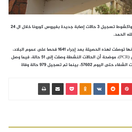
أعلنت وزارة الصحة مساء اليوم الأحد في انواكشوط تسجيل 3 حالات إصابة جديدة بفيروس كورونا خلال ال 24
وبينت الوزارة في نشرتها اليومية حول الوضعية الوبائية أنها توصلت لهذه الحصيلة بعد إجراء 1641 فحصا على عموم البلاد،
منها 1278 فحصا سريعا (TDR) ، و 363 فحصا للحمض النووي (PCR)، موضحة أن الحالات النشطة وصلت إلى 51 حالة، فيما وصل
بينتيريست
‏Reddit
‏VKontakte
Odnoklassniki
بوكيت
مشاركة عبر البريد
طباعة