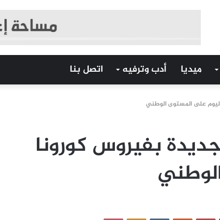
ميديا
أدب وترفيه
اتصل بنا
اليوم على المستوى الوطني
ديدة بفيروس كورونا
الوطني
‏Tumblr
بينتيريست
‏Reddit
‏VKontakte
Odnoklassniki
بوكيت