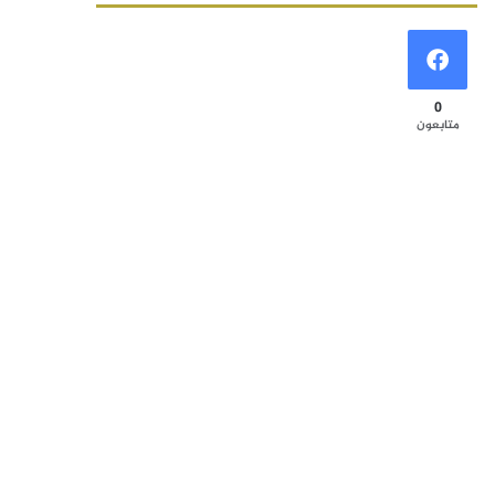
0
متابعون