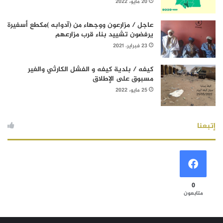
20 مايو، 2022
عاجل / مزارعون ووجهاء من (آدوابه )مكطع أسفيرة
يرفضون تشييد بناء قرب مزارعهم
23 فبراير، 2021
كيفه / بلدية كيفه و الفشل الكارثي والغير
مسبوق على الإطلاق
25 مايو، 2022
إتبعنا
0
متابعون