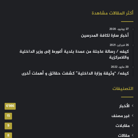
أكثر المقالات مشاهدة
27 يونيو، 2020
أخبار سارة لكافة المدرسين
26 فبراير، 2021
كيفه / رسالة عاجلة من عمدة بلدية أغورط إلى وزير الداخلية
واللامركزية
20 مايو، 2022
كيفه/ “وثيقة وزارة الداخلية” كشفت حقائق و أهملت أخرى
التصنيفات
الأخبار
6٬986
غير مصنف
15
مقابلات
9
مقالات
8