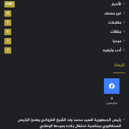
الأخبار
6٬987
غير مصنف
15
مقابلات
9
مقالات
8
ميديا
2
أدب وترفيه
2
تابعنا
0
متابعون
رئيس الجمهورية السيد محمد ولد الشيخ الغزواني يهنئ الرئيس
السنغافوري بمناسبة احتفال بلاده بعيدها الوطني