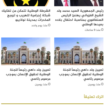
رئيس الجمهورية السيد محمد ولد
الشرطة الوطنية تتمكن من تفكيك
الشيخ الغزواني يهنئ الرئيس
شبكة إجرامية لتهريب و ترويج
السنغافوري بمناسبة احتفال بلاده
المخدرات بمدينة نواذيبو
بعيدها الوطني
منذ يوم واحد
منذ 9 ساعات
تعيين ولد داهي رئيساً للجنة
تعيين ولد داهي رئيساً للجنة
الوطنية لحقوق الإنسان بموجب
الوطنية لحقوق الإنسان بموجب
مرسوم رئاسي
مرسوم رئاسي
منذ يومين
منذ يومين
اترك تعليقاً