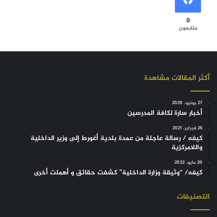
0
متابعون
أكثر المقالات مشاهدة
27 يونيو، 2020
أخبار سارة لكافة المدرسين
26 فبراير، 2021
كيفه / رسالة عاجلة من عمدة بلدية أغورط إلى وزير الداخلية
واللامركزية
20 مايو، 2022
كيفه/ “وثيقة وزارة الداخلية” كشفت حقائق و أهملت أخرى
التصنيفات