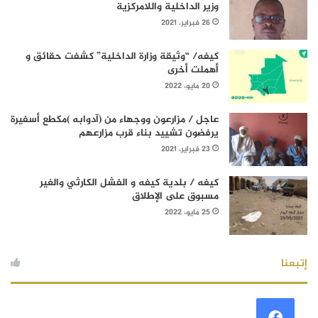
وزير الداخلية واللامركزية
26 فبراير، 2021
كيفه/ “وثيقة وزارة الداخلية” كشفت حقائق و
أهملت أخرى
20 مايو، 2022
عاجل / مزارعون ووجهاء من (آدوابه )مكطع أسفيرة
يرفضون تشييد بناء قرب مزارعهم
23 فبراير، 2021
كيفه / بلدية كيفه و الفشل الكارثي والغير
مسبوق على الإطلاق
25 مايو، 2022
إتبعنا