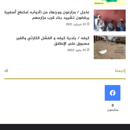
عاجل / مزارعون ووجهاء من (آدوابه )مكطع أسفيرة
يرفضون تشييد بناء قرب مزارعهم
23 فبراير، 2021
كيفه / بلدية كيفه و الفشل الكارثي والغير
مسبوق على الإطلاق
25 مايو، 2022
إتبعنا
0
متابعون