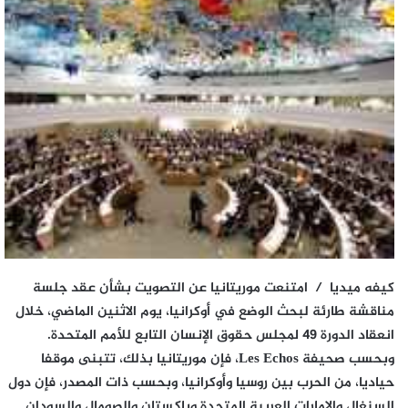
كيفه ميديا / امتنعت موريتانيا عن التصويت بشأن عقد جلسة
مناقشة طارئة لبحث الوضع في أوكرانيا، يوم الاثنين الماضي، خلال
انعقاد الدورة 49 لمجلس حقوق الإنسان التابع للأمم المتحدة.
وبحسب صحيفة Les Echos، فإن موريتانيا بذلك، تتبنى موقفا
حياديا، من الحرب بين روسيا وأوكرانيا، وبحسب ذات المصدر، فإن دول
السنغال والإمارات العربية المتحدة وباكستان والصومال والسودان