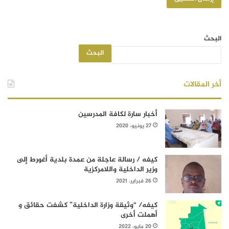
البحث
البحث
أخر المقالات
أخبار سارة لكافة المدرسين
27 يونيو، 2020
كيفه / رسالة عاجلة من عمدة بلدية أغورط إلى
وزير الداخلية واللامركزية
26 فبراير، 2021
كيفه/ “وثيقة وزارة الداخلية” كشفت حقائق و
أهملت أخرى
20 مايو، 2022