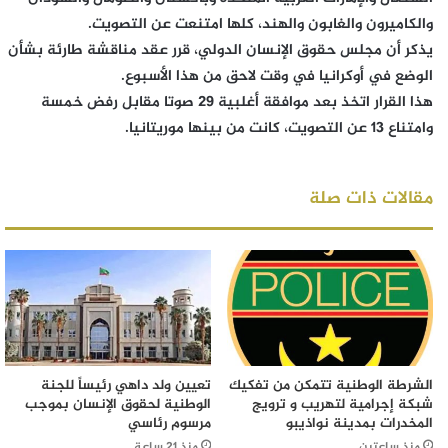
والكاميرون والغابون والهند، كلها امتنعت عن التصويت.
يذكر أن مجلس حقوق الإنسان الدولي، قرر عقد مناقشة طارئة بشأن
الوضع في أوكرانيا في وقت لاحق من هذا الأسبوع.
هذا القرار اتخذ بعد موافقة أغلبية 29 صوتا مقابل رفض خمسة
وامتناع 13 عن التصويت، كانت من بينها موريتانيا.
مقالات ذات صلة
الشرطة الوطنية تتمكن من تفكيك
تعيين ولد داهي رئيساً للجنة
شبكة إجرامية لتهريب و ترويج
الوطنية لحقوق الإنسان بموجب
المخدرات بمدينة نواذيبو
مرسوم رئاسي
منذ ساعتين
منذ 21 ساعة