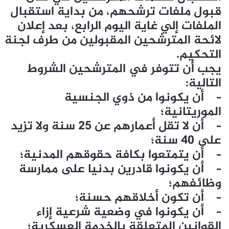
قبول ملفات ترشحهم، من بداية استقبال
الملفات إلي غاية اليوم الرابع، بعد إعلان
لائحة المترشحين المقبولين من طرف لجنة
التحكيم.
يجب أن تتوفر في المترشحين الشروط
التالية:
– أن يكونوا من ذوي الجنسية
الموريتانية؛
– أن لا تقل أعمارهم عن 25 سنة ولا تزيد
على 40 سنة؛
– أن يتمتعوا بكافة حقوقهم المدنية؛
– أن يكونوا قادرين بدنيا على ممارسة
وظائفهم؛
– أن تكون أخلاقهم حسنة؛
– أن يكونوا في وضعية شرعية إزاء
القوانين المتعلقة بالخدمة العسكرية؛