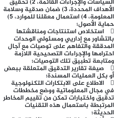
السياسات والإجراءات القائمة، 2) تحقيق
الأهداف المحددة، 3) ضمان صدقية وسلامة
المعلومة، 4) استعمال معقلنا للموارد، 5)
حماية الأصول؛
 استخلاص استنتاجات ومناقشتها
بالتشاور مع إداريي ومسئولي الوحدات
المدققة والتفاهم على توصيات مع آجال
احترامها والإجراءات التصحيحية اللازمة
ومتابعة تطبيق تلك التوصيات؛
 صيغة تقارير التدقيق المتعلقة ببعض
أو بكل العمليات المسندة؛
 الاطلاع على الابتكارات التكنولوجية
في مجال المعلوماتية ووضع مخططات
تدقيق واختبارات تمكن من تقييم المخاطر
المرتبطة باستعمال هذه التقنيات
الحديثة؛