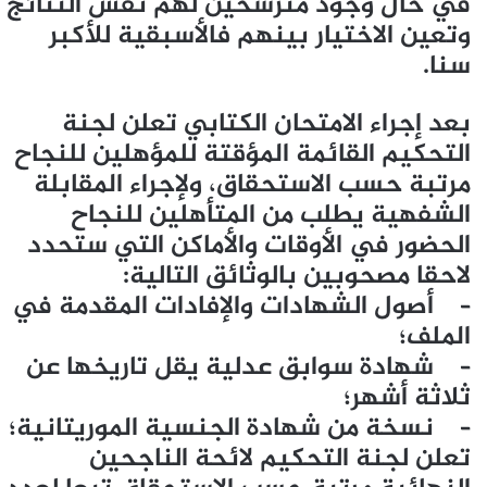
في حال وجود مترشحين لهم نفس النتائج
وتعين الاختيار بينهم فالأسبقية للأكبر
سنا.
بعد إجراء الامتحان الكتابي تعلن لجنة
التحكيم القائمة المؤقتة للمؤهلين للنجاح
مرتبة حسب الاستحقاق، ولإجراء المقابلة
الشفهية يطلب من المتأهلين للنجاح
الحضور في الأوقات والأماكن التي ستحدد
لاحقا مصحوبين بالوثائق التالية:
– أصول الشهادات والإفادات المقدمة في
الملف؛
– شهادة سوابق عدلية يقل تاريخها عن
ثلاثة أشهر؛
– نسخة من شهادة الجنسية الموريتانية؛
تعلن لجنة التحكيم لائحة الناجحين