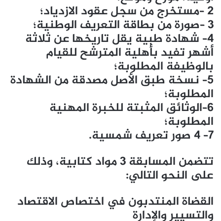
2 –مستخرج من سجل عقود الازدياد؛
3 –صورة من بطاقة التعريف الوطنية؛
4– شهادة طبية يقل تاريخها عن ثلاثة
أشهر تفيد بأهلية المترشح للقيام
بالوظيفة المطلوبة؛
5– نسخة طبق الأصل مصدقة من الشهادة
المطلوبة؛
6–الوثائق المثبتة للخبرة المهنية
المطلوبة؛
7– 4 صور تعريف شمسية.
تتضمن المسابقة 3 مواد كتابية، وذلك
على النحو التالي:
القضاة المنتدبون في اختصاص الاقتصاد
والتسيير والإدارة