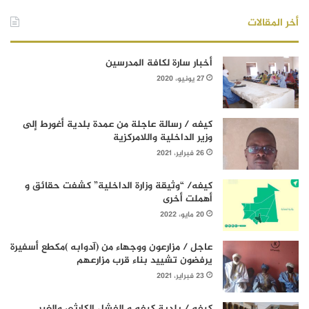
أخر المقالات
أخبار سارة لكافة المدرسين
27 يونيو، 2020
كيفه / رسالة عاجلة من عمدة بلدية أغورط إلى
وزير الداخلية واللامركزية
26 فبراير، 2021
كيفه/ “وثيقة وزارة الداخلية” كشفت حقائق و
أهملت أخرى
20 مايو، 2022
عاجل / مزارعون ووجهاء من (آدوابه )مكطع أسفيرة
يرفضون تشييد بناء قرب مزارعهم
23 فبراير، 2021
كيفه / بلدية كيفه و الفشل الكارثي والغير