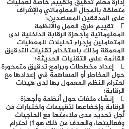
إدارة مهام تدقيق وتقييم خاصة لعمليات
متعلقة بالمجال المعلوماتي والإشراف
على المدققين المساعدين؛
 تقييم طرق العمل والأنظمة
المعلوماتية وأجهزة الرقابة الداخلية لدى
المتعاملين وإجراء تحليلات للمعطيات
المعمقة وذلك باستخدام تقنيات التدقيق
القائمة على التقنيات الحديثة؛
 إعداد مخططات وبرامج تدقيق متمحورة
حول المخاطر أو المساهمة في إعدادها مع
احترام النظم المعمول بها لدى هيئات
الرقابة؛
 إنشاء ملفات حول أنظمة وأجهزة
الرقابة وإخضاعها لتقييمات واختبارات من
أجل تحديد مدى ملاءمتها مع الحاجيات
وفعاليتها، والهدف من ذلك هو 1) احترام