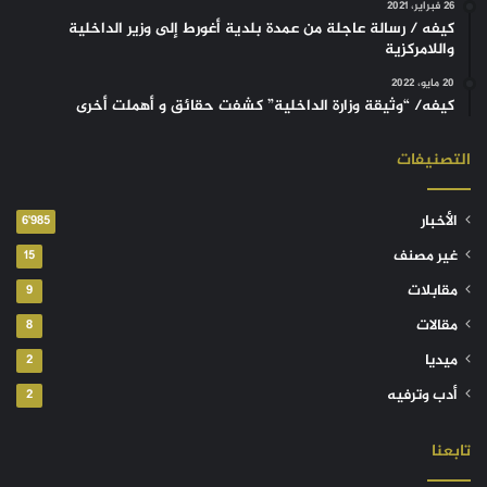
26 فبراير، 2021
كيفه / رسالة عاجلة من عمدة بلدية أغورط إلى وزير الداخلية
واللامركزية
20 مايو، 2022
كيفه/ “وثيقة وزارة الداخلية” كشفت حقائق و أهملت أخرى
التصنيفات
الأخبار
6٬985
غير مصنف
15
مقابلات
9
مقالات
8
ميديا
2
أدب وترفيه
2
تابعنا