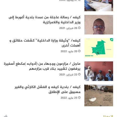
27 يونيو، 2020
كيفه / رسالة عاجلة من عمدة بلدية أغورط إلى
وزير الداخلية واللامركزية
26 فبراير، 2021
كيفه/ “وثيقة وزارة الداخلية” كشفت حقائق و
أهملت أخرى
20 مايو، 2022
عاجل / مزارعون ووجهاء من (آدوابه )مكطع أسفيرة
يرفضون تشييد بناء قرب مزارعهم
23 فبراير، 2021
كيفه / بلدية كيفه و الفشل الكارثي والغير
مسبوق على الإطلاق
25 مايو، 2022
إتبعنا