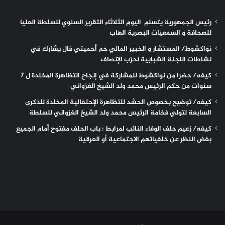
رئيس الجمهورية يتسلم اليوم الثلاثاء التقرير السنوي للسلطة العليا
للصحافة و السمعيات البصرية الهاب
نواكشوط/ المستشار و الخبير المالي حم أحميتي فال يشارك في
نشاطات اللجنة الشبابية لحزب الإنصاف
كيفه/ حضرا من نواكشوط للمشاركة في إنجاح التظاهرة المخلدة ل 7
سنوات من حكم الرئيس محمد ولد الشيخ الغزواني
كيفه/ توضيح بخصوص الحشد للتظاهرة الإحتفالية المخلدة للذكرى
السابعة لتولي فخامة الرئيس محمد ولد الشيخ الغزواني للسلطة
كيفه/ زعيم حلف الوفاء النائب لمرابط : باب الحلف مفتوح أمام الجميع
بغض النظر عن خلفياتهم الاجتماعية أو العرقية