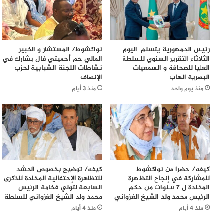
رئيس الجمهورية يتسلم اليوم
نواكشوط/ المستشار و الخبير
الثلاثاء التقرير السنوي للسلطة
المالي حم أحميتي فال يشارك في
العليا للصحافة و السمعيات
نشاطات اللجنة الشبابية لحزب
البصرية الهاب
الإنصاف
منذ يوم واحد
منذ 3 أيام
كيفه/ حضرا من نواكشوط
كيفه/ توضيح بخصوص الحشد
للمشاركة في إنجاح التظاهرة
للتظاهرة الإحتفالية المخلدة للذكرى
المخلدة ل 7 سنوات من حكم
السابعة لتولي فخامة الرئيس
الرئيس محمد ولد الشيخ الغزواني
محمد ولد الشيخ الغزواني للسلطة
منذ 4 أيام
منذ 4 أيام