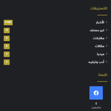
التصنيفات
الأخبار
6٬980
غير مصنف
15
مقابلات
9
مقالات
8
ميديا
2
أدب وترفيه
2
تابعنا
0
متابعون