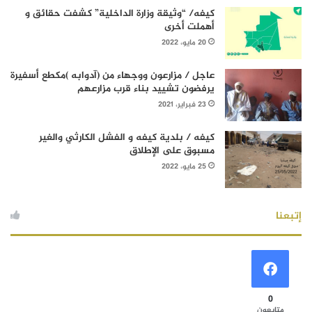
كيفه/ “وثيقة وزارة الداخلية” كشفت حقائق و
أهملت أخرى
20 مايو، 2022
عاجل / مزارعون ووجهاء من (آدوابه )مكطع أسفيرة
يرفضون تشييد بناء قرب مزارعهم
23 فبراير، 2021
كيفه / بلدية كيفه و الفشل الكارثي والغير
مسبوق على الإطلاق
25 مايو، 2022
إتبعنا
0
متابعون