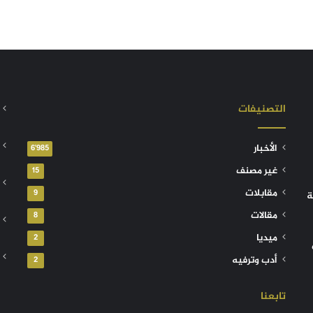
التصنيفات
الأخبار
6٬985
غير مصنف
15
مقابلات
9
ة
مقالات
8
ميديا
2
أدب وترفيه
2
تابعنا