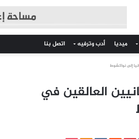
ميديا
أدب وترفيه
اتصل بنا
انيا إلى نواكشوط
نيين العالقين في
‏Tumblr
بينتيريست
‏Reddit
‏VKontakte
Odnoklassniki
بوكيت