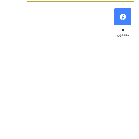
0
متابعون