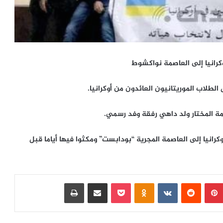
كرانيا إلى العاصمة نواكشوط
طلاب الموريتانيون العائدون من أوكرانيا.
مة المختار ولد داهي رفقة وفد رسمي.
وكرانيا إلى العاصمة المجرية “بودابست” ومكثوا فيها أياما قبل
بينتيريست
‏Reddit
‏VKontakte
Odnoklassniki
بوكيت
مشاركة عبر البريد
طباعة