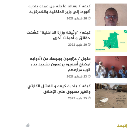
كيفه / رسالة عاجلة من عمدة بلدية
أغورط إلى وزير الداخلية واللامركزية
26 فبراير، 2021
كيفه/ “وثيقة وزارة الداخلية” كشفت
حقائق و أهملت أخرى
20 مايو، 2022
عاجل / مزارعون ووجهاء من (آدوابه
)مكطع أسفيرة يرفضون تشييد بناء
قرب مزارعهم
23 فبراير، 2021
كيفه / بلدية كيفه و الفشل الكارثي
والغير مسبوق على الإطلاق
25 مايو، 2022
إتبعنا